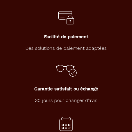
p
r
o
p
o
s
Facilité de paiement
e
c
Des solutions de paiement adaptées
e
s
l
u
n
e
t
Garantie satisfait ou échangé
t
e
30 jours pour changer d’avis
s
a
v
e
c