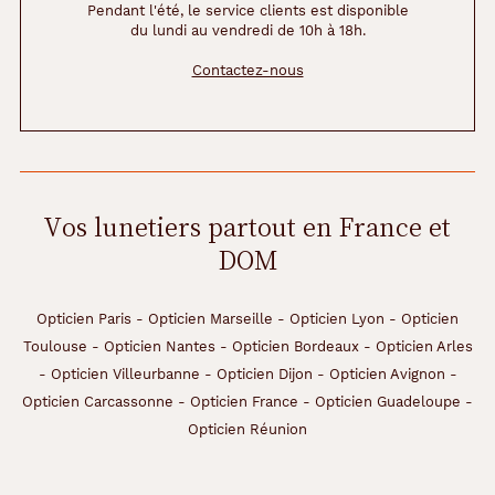
l
Pendant l'été, le service clients est disponible
du lundi au vendredi de 10h à 18h.
e
s
Contactez-nous
p
o
u
r
l
e
s
Vos lunetiers partout en France et
h
DOM
o
m
m
e
Opticien Paris
-
Opticien Marseille
-
Opticien Lyon
-
Opticien
s
Toulouse
-
Opticien Nantes
-
Opticien Bordeaux
-
Opticien Arles
d
-
Opticien Villeurbanne
-
Opticien Dijon
-
Opticien Avignon
-
i
Opticien Carcassonne
-
Opticien France
-
Opticien Guadeloupe
-
s
c
Opticien Réunion
r
e