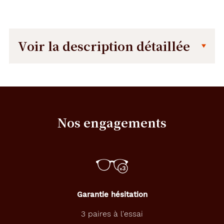
Voir la description détaillée
Description
Description
détaillée
T
h
e
Nos engagements
b
i
c
y
c
l
e
v
Garantie hésitation
o
u
3 paires à l'essai
s