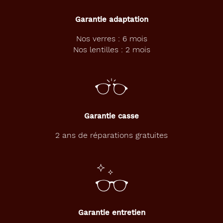
u
n
Garantie adaptation
e
f
Nos verres : 6 mois
o
Nos lentilles : 2 mois
r
m
e
p
i
l
o
Garantie casse
t
e
2 ans de réparations gratuites
e
n
p
l
a
s
t
Garantie entretien
i