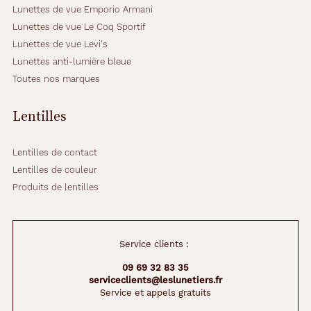
Lunettes de vue Emporio Armani
n
e
Lunettes de vue Le Coq Sportif
r
Lunettes de vue Levi's
o
Lunettes anti-lumière bleue
n
Toutes nos marques
t
v
o
Lentilles
t
r
e
Lentilles de contact
r
Lentilles de couleur
e
Produits de lentilles
g
a
r
d
Service clients :
.
I
09 69 32 83 35
d
serviceclients@leslunetiers.fr
é
Service et appels gratuits
a