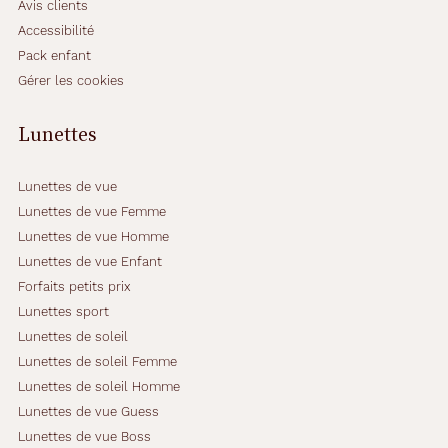
d
Avis clients
e
Accessibilité
s
Pack enfant
s
Gérer les cookies
u
s
d
Lunettes
e
l
a
Lunettes de vue
m
Lunettes de vue Femme
o
Lunettes de vue Homme
n
Lunettes de vue Enfant
t
u
Forfaits petits prix
r
Lunettes sport
e
Lunettes de soleil
s
Lunettes de soleil Femme
o
u
Lunettes de soleil Homme
l
Lunettes de vue Guess
i
Lunettes de vue Boss
g