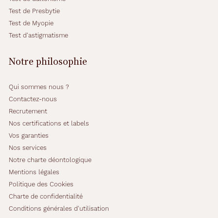
o
Test de Presbytie
n
Test de Myopie
s
b
Test d'astigmatisme
l
e
Notre philosophie
u
é
l
Qui sommes nous ?
e
Contactez-nous
c
Recrutement
t
r
Nos certifications et labels
i
Vos garanties
q
Nos services
u
Notre charte déontologique
e
s
Mentions légales
u
Politique des Cookies
r
Charte de confidentialité
l
Conditions générales d'utilisation
e