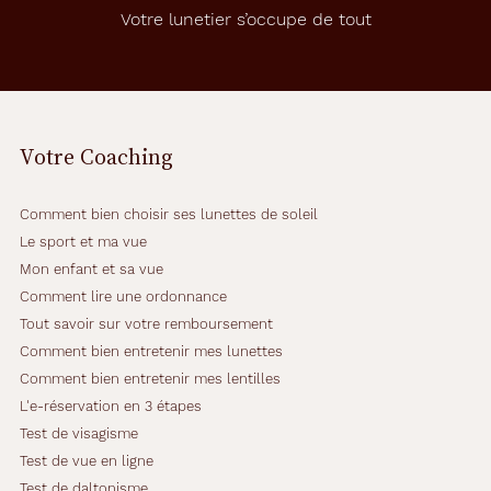
q
Votre lunetier s’occupe de tout
u
e
n
o
i
r
Votre Coaching
m
a
t
Comment bien choisir ses lunettes de soleil
d
o
Le sport et ma vue
n
Mon enfant et sa vue
t
Comment lire une ordonnance
l
Tout savoir sur votre remboursement
e
s
Comment bien entretenir mes lunettes
f
Comment bien entretenir mes lentilles
i
L'e-réservation en 3 étapes
n
Test de visagisme
i
t
Test de vue en ligne
i
Test de daltonisme