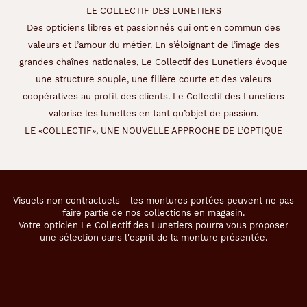
t
LE COLLECTIF DES LUNETIERS
s
q
Des opticiens libres et passionnés qui ont en commun des
u
valeurs et l’amour du métier. En s’éloignant de l’image des
i
grandes chaînes nationales, Le Collectif des Lunetiers évoque
s
une structure souple, une filière courte et des valeurs
o
u
coopératives au profit des clients. Le Collectif des Lunetiers
h
valorise les lunettes en tant qu’objet de passion.
a
LE «COLLECTIF», UNE NOUVELLE APPROCHE DE L’OPTIQUE
i
t
e
n
t
Visuels non contractuels - les montures portées peuvent ne pas
a
faire partie de nos collections en magasin.
v
Votre opticien Le Collectif des Lunetiers pourra vous proposer
o
une sélection dans l'esprit de la monture présentée.
i
r
u
n
e