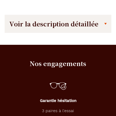
Voir la description détaillée
Description
Description
détaillée
S
u
p
Nos engagements
e
r
b
e
p
a
i
r
Garantie hésitation
e
v
3 paires à l'essai
i