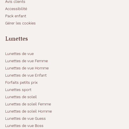
s
Avis clients
a
Accessibilité
n
Pack enfant
s
Gérer les cookies
o
u
b
Lunettes
l
i
e
Lunettes de vue
r
Lunettes de vue Femme
l
Lunettes de vue Homme
a
Lunettes de vue Enfant
d
i
Forfaits petits prix
s
Lunettes sport
c
Lunettes de soleil
r
Lunettes de soleil Femme
è
t
Lunettes de soleil Homme
e
Lunettes de vue Guess
l
Lunettes de vue Boss
i