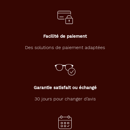
n
t
a
g
e
e
Facilité de paiement
t
m
Des solutions de paiement adaptées
o
d
e
r
n
e
s
Garantie satisfait ou échangé
i
g
30 jours pour changer d’avis
n
é
e
T
h