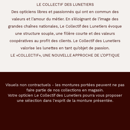
1.5 mm
145 mm
LE COLLECTIF DES LUNETIERS
Des opticiens libres et passionnés qui ont en commun des
valeurs et l’amour du métier. En s’éloignant de l’image des
grandes chaînes nationales, Le Collectif des Lunetiers évoque
55 mm
16 mm
une structure souple, une filière courte et des valeurs
coopératives au profit des clients. Le Collectif des Lunetiers
Détails
valorise les lunettes en tant qu’objet de passion.
techniques
LE «COLLECTIF», UNE NOUVELLE APPROCHE DE L’OPTIQUE
Genre
Homme
Visuels non contractuels - les montures portées peuvent ne pas
Forme
faire partie de nos collections en magasin.
de
Votre opticien Le Collectif des Lunetiers pourra vous proposer
la
une sélection dans l'esprit de la monture présentée.
monture
Aviateur
Couleur