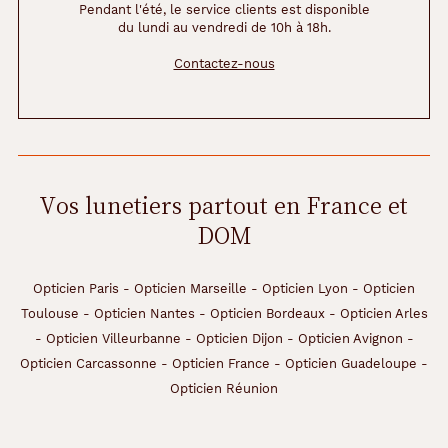
n
Pendant l'été, le service clients est disponible
du lundi au vendredi de 10h à 18h.
s
l
Contactez-nous
a
m
o
n
t
u
r
Vos lunetiers partout en France et
e
DOM
.
Dimensions
Opticien Paris
-
Opticien Marseille
-
Opticien Lyon
-
Opticien
de
Toulouse
-
Opticien Nantes
-
Opticien Bordeaux
-
Opticien Arles
la
-
Opticien Villeurbanne
-
Opticien Dijon
-
Opticien Avignon
-
Opticien Carcassonne
-
Opticien France
-
Opticien Guadeloupe
-
monture
Opticien Réunion