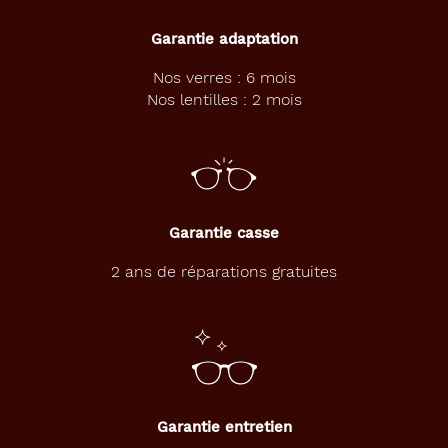
e
B
Garantie adaptation
i
c
Nos verres : 6 mois
y
Nos lentilles : 2 mois
c
l
e
.
C
e
t
Garantie casse
t
e
2 ans de réparations gratuites
p
a
i
r
e
s
e
Garantie entretien
d