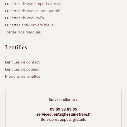
Lunettes de vue Emporio Armani
g
n
Lunettes de vue Le Coq Sportif
e
Lunettes de vue Levi's
é
Lunettes anti-lumière bleue
c
Toutes nos marques
a
i
l
Lentilles
l
é
e
Lentilles de contact
q
Lentilles de couleur
u
Produits de lentilles
i
s
e
f
Service clients :
o
n
09 69 32 83 35
d
serviceclients@leslunetiers.fr
d
Service et appels gratuits
a