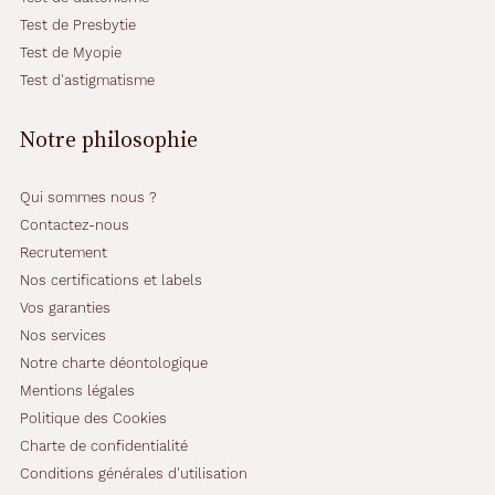
e
Test de Presbytie
t
Test de Myopie
s
e
Test d'astigmatisme
s
c
Notre philosophie
h
a
r
Qui sommes nous ?
n
Contactez-nous
i
Recrutement
è
r
Nos certifications et labels
e
Vos garanties
s
Nos services
r
Notre charte déontologique
o
u
Mentions légales
g
Politique des Cookies
e
Charte de confidentialité
s
Conditions générales d'utilisation
,