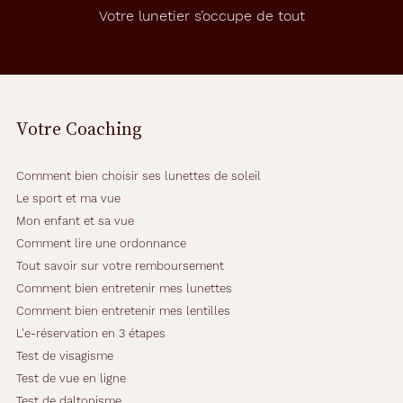
é
Votre lunetier s’occupe de tout
m
a
r
q
u
e
Votre Coaching
p
a
r
Comment bien choisir ses lunettes de soleil
s
a
Le sport et ma vue
f
Mon enfant et sa vue
o
Comment lire une ordonnance
r
Tout savoir sur votre remboursement
m
e
Comment bien entretenir mes lunettes
p
Comment bien entretenir mes lentilles
i
L'e-réservation en 3 étapes
l
Test de visagisme
o
t
Test de vue en ligne
e
Test de daltonisme