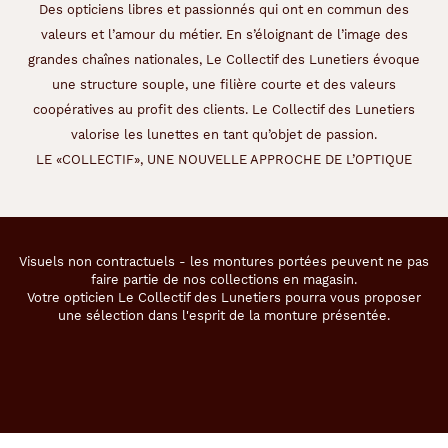
e
Des opticiens libres et passionnés qui ont en commun des
l
valeurs et l’amour du métier. En s’éloignant de l’image des
a
grandes chaînes nationales, Le Collectif des Lunetiers évoque
m
une structure souple, une filière courte et des valeurs
a
r
coopératives au profit des clients. Le Collectif des Lunetiers
q
valorise les lunettes en tant qu’objet de passion.
u
LE «COLLECTIF», UNE NOUVELLE APPROCHE DE L’OPTIQUE
e
à
l
'
a
Visuels non contractuels - les montures portées peuvent ne pas
v
faire partie de nos collections en magasin.
a
Votre opticien Le Collectif des Lunetiers pourra vous proposer
n
une sélection dans l'esprit de la monture présentée.
t
e
t
u
n
e