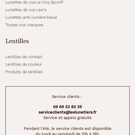
c
Lunettes de vue Le Coq Sportif
h
Lunettes de vue Levi's
e
Lunettes anti-lumière bleue
s
Toutes nos marques
,
o
n
Lentilles
p
e
u
Lentilles de contact
t
Lentilles de couleur
y
Produits de lentilles
v
o
i
r
Service clients :
a
p
09 69 32 83 35
p
serviceclients@leslunetiers.fr
a
Service et appels gratuits
r
a
Pendant l'été, le service clients est disponible
du lundi au vendredi de 10h à 18h.
î