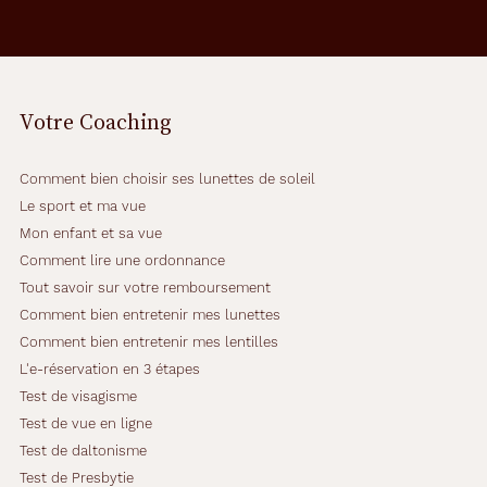
n
d
m
o
n
Votre Coaching
d
e
.
Comment bien choisir ses lunettes de soleil
D
e
Le sport et ma vue
f
Mon enfant et sa vue
i
Comment lire une ordonnance
n
Tout savoir sur votre remboursement
i
t
Comment bien entretenir mes lunettes
i
Comment bien entretenir mes lentilles
o
L'e-réservation en 3 étapes
n
Test de visagisme
s
c
Test de vue en ligne
l
Test de daltonisme
a
Test de Presbytie