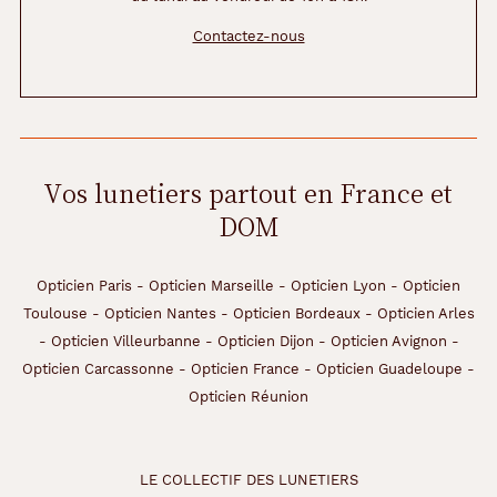
t
Contactez-nous
r
e
l
e
l
o
g
Vos lunetiers partout en France et
o
DOM
e
m
b
l
Opticien Paris
-
Opticien Marseille
-
Opticien Lyon
-
Opticien
é
Toulouse
-
Opticien Nantes
-
Opticien Bordeaux
-
Opticien Arles
m
-
Opticien Villeurbanne
-
Opticien Dijon
-
Opticien Avignon
-
a
Opticien Carcassonne
-
Opticien France
-
Opticien Guadeloupe
-
t
i
Opticien Réunion
q
u
e
LE COLLECTIF DES LUNETIERS
d