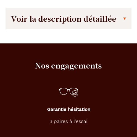
Voir la description détaillée
Description
Description
détaillée
C
e
t
Nos engagements
t
e
m
o
n
t
u
r
Garantie hésitation
e
r
3 paires à l'essai
e
c