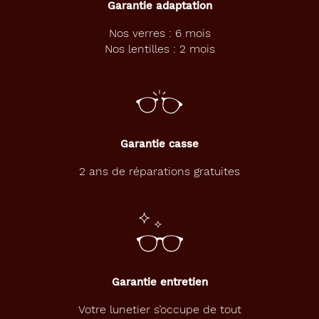
Garantie adaptation
l
f
Nos verres : 6 mois
i
Nos lentilles : 2 mois
g
e
r
p
l
a
i
Garantie casse
r
a
2 ans de réparations gratuites
à
u
n
t
r
è
s
Garantie entretien
g
r
Votre lunetier s’occupe de tout
a