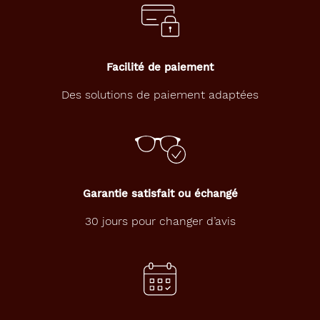
t
a
n
g
u
Facilité de paiement
l
a
Des solutions de paiement adaptées
i
r
e
s
i
g
n
Garantie satisfait ou échangé
é
e
30 jours pour changer d’avis
T
o
m
m
y
H
i