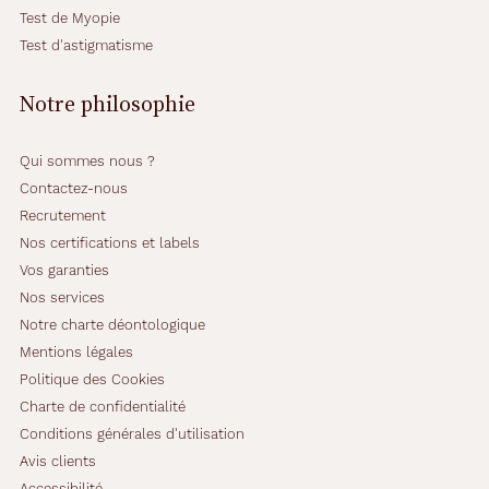
s
Test de Myopie
s
i
Test d'astigmatisme
q
u
Notre philosophie
e
s
a
Qui sommes nous ?
v
Contactez-nous
e
Recrutement
c
s
Nos certifications et labels
a
Vos garanties
f
Nos services
o
Notre charte déontologique
r
m
Mentions légales
e
Politique des Cookies
r
Charte de confidentialité
e
Conditions générales d'utilisation
c
t
Avis clients
a
Accessibilité