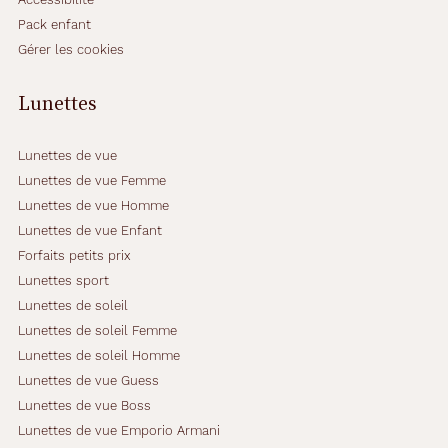
n
Pack enfant
g
Gérer les cookies
u
l
a
Lunettes
i
r
e
Lunettes de vue
e
Lunettes de vue Femme
t
Lunettes de vue Homme
s
Lunettes de vue Enfant
e
s
Forfaits petits prix
f
Lunettes sport
i
Lunettes de soleil
n
Lunettes de soleil Femme
e
s
Lunettes de soleil Homme
b
Lunettes de vue Guess
r
Lunettes de vue Boss
a
Lunettes de vue Emporio Armani
n