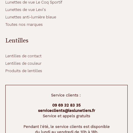
s
Lunettes de vue Le Coq Sportif
u
Lunettes de vue Levi's
r
Lunettes anti-lumière bleue
l
Toutes nos marques
e
s
t
Lentilles
e
n
o
Lentilles de contact
n
Lentilles de couleur
s
Produits de lentilles
a
j
o
u
Service clients :
t
e
09 69 32 83 35
n
serviceclients@leslunetiers.fr
t
Service et appels gratuits
u
n
Pendant l'été, le service clients est disponible
du lundi au vendredi de 10h à 18h.
e