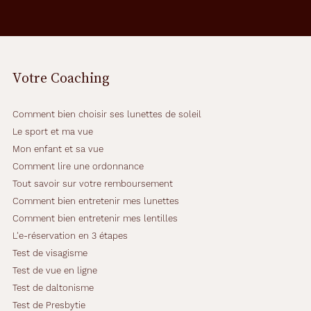
s
l
é
g
è
Votre Coaching
r
e
m
Comment bien choisir ses lunettes de soleil
e
n
Le sport et ma vue
t
Mon enfant et sa vue
r
Comment lire une ordonnance
é
Tout savoir sur votre remboursement
t
r
Comment bien entretenir mes lunettes
o
Comment bien entretenir mes lentilles
.
L'e-réservation en 3 étapes
S
Test de visagisme
o
n
Test de vue en ligne
b
Test de daltonisme
l
Test de Presbytie