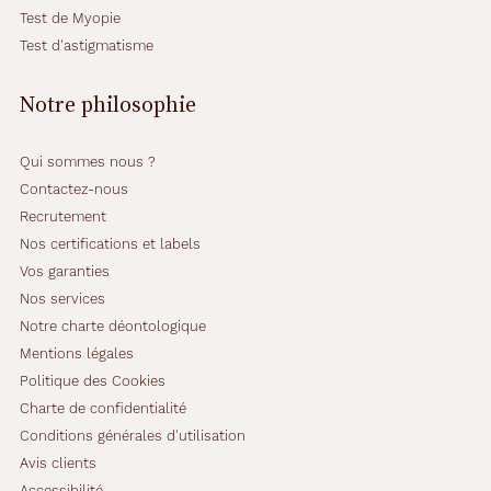
e
Test de Myopie
u
c
Test d'astigmatisme
r
i
Notre philosophie
s
t
a
Qui sommes nous ?
l
Contactez-nous
i
Recrutement
l
l
Nos certifications et labels
u
Vos garanties
m
Nos services
i
Notre charte déontologique
n
e
Mentions légales
l
Politique des Cookies
e
Charte de confidentialité
v
Conditions générales d'utilisation
i
s
Avis clients
a
Accessibilité