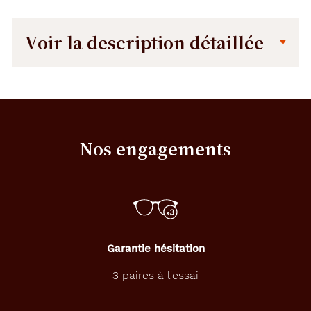
Voir la description détaillée
Description
Description
détaillée
A
ff
i
Nos engagements
c
h
e
z
u
n
s
t
Garantie hésitation
y
l
3 paires à l'essai
e
r