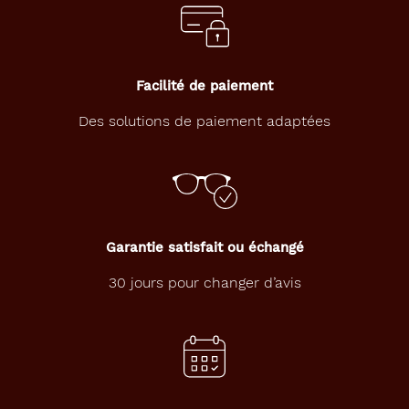
a
ff
i
n
é
Facilité de paiement
a
v
Des solutions de paiement adaptées
e
c
c
e
t
t
e
Garantie satisfait ou échangé
m
o
30 jours pour changer d’avis
n
t
u
r
e
T
o