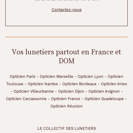
t
Contactez-nous
o
u
c
h
e
é
l
Vos lunetiers partout en France et
é
DOM
g
a
n
t
Opticien Paris
-
Opticien Marseille
-
Opticien Lyon
-
Opticien
e
Toulouse
-
Opticien Nantes
-
Opticien Bordeaux
-
Opticien Arles
.
-
Opticien Villeurbanne
-
Opticien Dijon
-
Opticien Avignon
-
L
Opticien Carcassonne
-
Opticien France
-
Opticien Guadeloupe
-
e
s
Opticien Réunion
b
r
a
LE COLLECTIF DES LUNETIERS
n