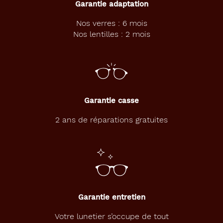
Garantie adaptation
m
m
Nos verres : 6 mois
y
Nos lentilles : 2 mois
H
i
l
f
i
g
e
Garantie casse
r
a
2 ans de réparations gratuites
u
l
o
o
k
p
a
Garantie entretien
n
t
Votre lunetier s’occupe de tout
o