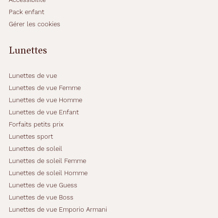
g
Pack enfant
e
Gérer les cookies
,
t
a
Lunettes
n
d
i
Lunettes de vue
s
Lunettes de vue Femme
q
Lunettes de vue Homme
u
Lunettes de vue Enfant
e
l
Forfaits petits prix
e
Lunettes sport
s
Lunettes de soleil
i
Lunettes de soleil Femme
n
s
Lunettes de soleil Homme
e
Lunettes de vue Guess
r
Lunettes de vue Boss
t
Lunettes de vue Emporio Armani
s