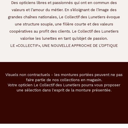
c
Des opticiens libres et passionnés qui ont en commun des
h
valeurs et l’amour du métier. En s’éloignant de l’image des
e
grandes chaînes nationales, Le Collectif des Lunetiers évoque
s
une structure souple, une filière courte et des valeurs
t
e
coopératives au profit des clients. Le Collectif des Lunetiers
x
valorise les lunettes en tant qu’objet de passion.
t
LE «COLLECTIF», UNE NOUVELLE APPROCHE DE L’OPTIQUE
u
r
é
e
s
Visuels non contractuels - les montures portées peuvent ne pas
e
faire partie de nos collections en magasin.
n
Votre opticien Le Collectif des Lunetiers pourra vous proposer
p
une sélection dans l'esprit de la monture présentée.
o
l
y
a
m
i