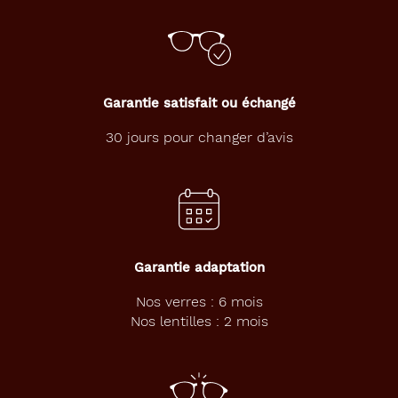
la
monture
Rectangle
Couleur
Garantie satisfait ou échangé
de
la
30 jours pour changer d’avis
monture
D51
Noir
Mat
Polarisant
Garantie adaptation
Non
Nos verres : 6 mois
Type
Nos lentilles : 2 mois
de
verres
compatibles