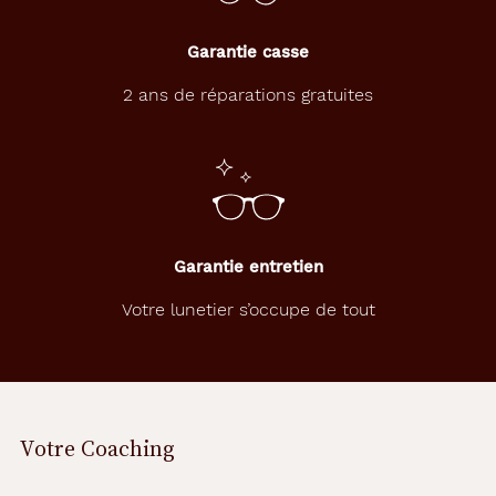
Progressifs
Unifocaux
Garantie casse
Type
de
2 ans de réparations gratuites
montage
Cerclé
Matière
Métal
Fournisseur
Garantie entretien
Safilo
Votre lunetier s’occupe de tout
France
Sarl
Marque
Tommy
Votre Coaching
Hilfiger