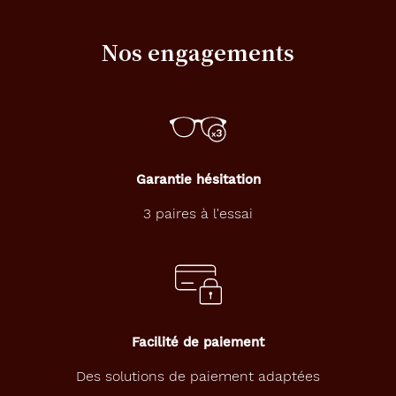
la
monture
Nos engagements
140 mm
38 mm
Garantie hésitation
53 mm
18 mm
3 paires à l'essai
Détails
techniques
Genre
Facilité de paiement
Homme
Des solutions de paiement adaptées
Forme
de