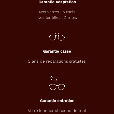
Garantie adaptation
Non
Nos verres : 6 mois
Type
Nos lentilles : 2 mois
de
verres
compatibles
Progressifs
Unifocaux
Garantie casse
Type
de
2 ans de réparations gratuites
montage
Cerclé
Matière
Plastique
Fournisseur
Garantie entretien
Safilo
Votre lunetier s’occupe de tout
France