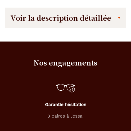
Voir la description détaillée
Description
Dimensions
détaillée
de
la
monture
Nos engagements
145 mm
45 mm
Garantie hésitation
52 mm
19 mm
3 paires à l'essai
Détails