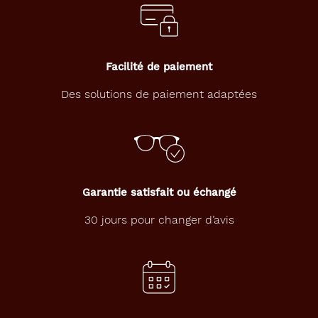
techniques
Genre
Facilité de paiement
Homme
Des solutions de paiement adaptées
Forme
de
la
monture
Carré
Couleur
Garantie satisfait ou échangé
de
la
30 jours pour changer d’avis
monture
807
Noir
Brillant
Polarisant