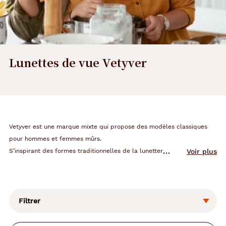
Lunettes de vue Vetyver
Vetyver est une marque mixte qui propose des modèles classiques
pour hommes et femmes mûrs.
S’inspirant des formes traditionnelles de la lunetterie, cette marque
Voir plus
propose des modèles intemporels aux couleurs sobres et douces qui
L
s’accordent au quotidien de chacun de ses porteurs.
a
Certains modèles sont conçus en titane pour un confort optimal aussi
m
bien en homme qu’en femme.
o
Filtrer
d
La collection homme se compose de formes pilote, rectangulaires
i
aux tons sobres et discrets.