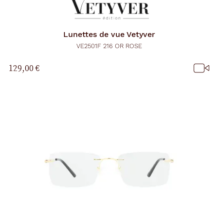
c
h
a
r
Lunettes de vue
Vetyver
g
e
VE2501F 216 OR ROSE
l
a
129,00 €
p
a
g
e