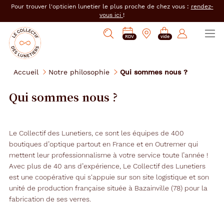
er au
Pour trouver l'opticien lunetier le plus proche de chez vous :
rendez-
tenu
vous ici
!
cipal
Ouvrir
Mon
Mon
Opticien
PRENDRE
Mes
Afficher
le
RDV
vide
magasin
compte
le
RDV
e-
la
menu
collectif
:
réservations
recherche
des
se
Accueil
Notre philosophie
Qui sommes nous ?
lunetiers
connecter
Qui sommes nous ?
Le Collectif des Lunetiers, ce sont les équipes de 400
boutiques d’optique partout en France et en Outremer qui
mettent leur professionnalisme à votre service toute l’année !
Avec plus de 40 ans d’expérience, Le Collectif des Lunetiers
est une coopérative qui s'appuie sur son site logistique et son
unité de production française située à Bazainville (78) pour la
fabrication de ses verres.