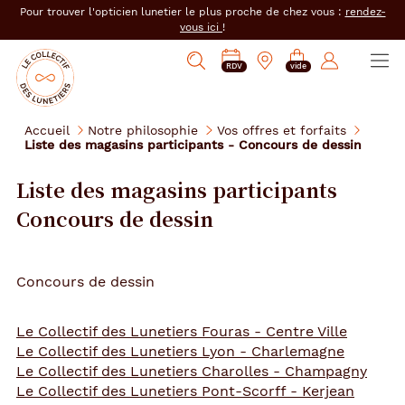
er au
Pour trouver l'opticien lunetier le plus proche de chez vous :
rendez-
tenu
vous ici
!
cipal
Ouvrir
Mon
Mon
Opticien
PRENDRE
Mes
Afficher
le
RDV
vide
magasin
compte
le
RDV
e-
la
menu
collectif
:
réservations
recherche
des
se
Accueil
Notre philosophie
Vos offres et forfaits
lunetiers
Liste des magasins participants - Concours de dessin
connecter
Liste des magasins participants
Concours de dessin
Concours de dessin
Le Collectif des Lunetiers Fouras - Centre Ville
Le Collectif des Lunetiers Lyon - Charlemagne
Le Collectif des Lunetiers Charolles - Champagny
Le Collectif des Lunetiers Pont-Scorff - Kerjean