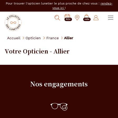
er au
Pour trouver l'opticien lunetier le plus proche de chez vous :
rendez-
tenu
vous ici
!
cipal
Ouvrir
Mon
Mon
Opticien
PRENDRE
Mes
Afficher
le
RDV
vide
magasin
compte
le
RDV
e-
la
menu
collectif
:
réservations
recherche
des
se
Accueil
Opticien
France
Allier
lunetiers
connecter
Votre Opticien - Allier
Nos engagements