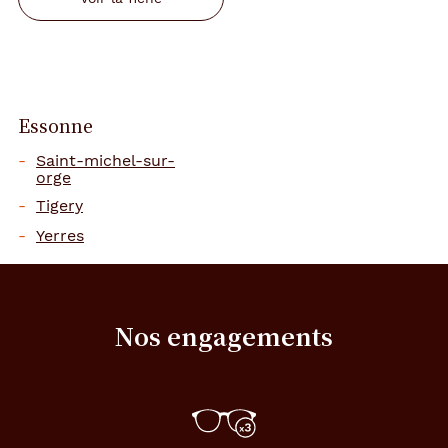
Essonne
Saint-michel-sur-
orge
Tigery
Yerres
Nos engagements