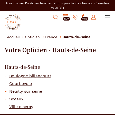
er au
Pour trouver l'opticien lunetier le plus proche de chez vous :
rendez-
tenu
vous ici
!
cipal
Ouvrir
Mon
Mon
Opticien
PRENDRE
Mes
Afficher
le
RDV
vide
magasin
compte
le
RDV
e-
la
menu
collectif
:
réservations
recherche
des
se
Accueil
Opticien
France
Hauts-de-Seine
lunetiers
connecter
Votre Opticien - Hauts-de-Seine
Hauts-de-Seine
Boulogne billancourt
Courbevoie
Neuilly sur seine
Sceaux
Ville d'avray