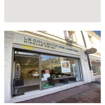
Voir
la
fiche