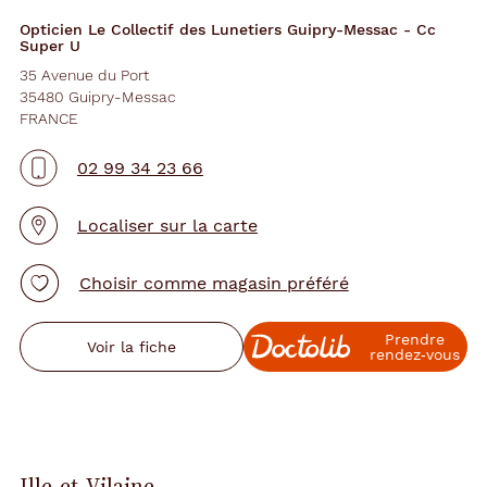
Opticien Le Collectif des Lunetiers Guipry-Messac - Cc
Super U
35 Avenue du Port
35480 Guipry-Messac
FRANCE
02 99 34 23 66
Localiser sur la carte
Choisir comme magasin préféré
Prendre
Voir la fiche
rendez‑vous
Ille-et-Vilaine