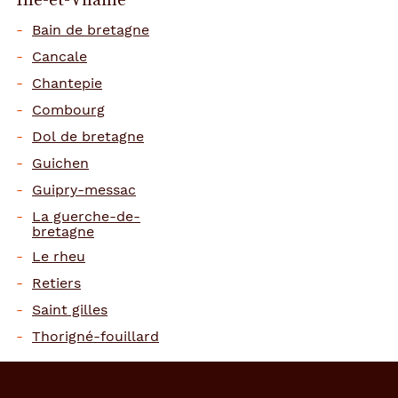
Bain de bretagne
Cancale
Chantepie
Combourg
Dol de bretagne
Guichen
Guipry-messac
La guerche-de-
bretagne
Le rheu
Retiers
Saint gilles
Thorigné-fouillard