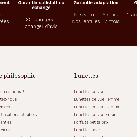
ement
Garantie satisfait ou
Garantie adaptation
G
échangé
 de
Nos verres : 6 mois
2 an
30 jours pour
tées
Nos lentilles : 2 mois
changer d’avis
e philosophie
Lunettes
mmes nous ?
Lunettes de vue
tez-nous
Lunettes de vue Femme
ement
Lunettes de vue Homme
tifications et labels
Lunettes de vue Enfant
anties
Forfaits petits prix
rvices
Lunettes sport