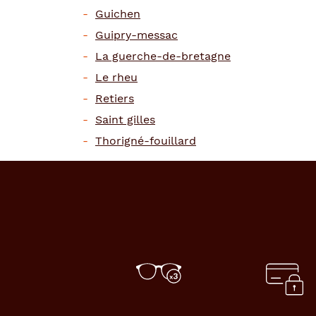
Guichen
Guipry-messac
La guerche-de-bretagne
Le rheu
Retiers
Saint gilles
Thorigné-fouillard