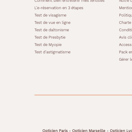
Comment bien entretenir mes lentilles
Notre 
L'e-réservation en 3 étapes
Mentio
Test de visagisme
Politiq
Test de vue en ligne
Charte 
Test de daltonisme
Conditi
Test de Presbytie
Avis cl
Test de Myopie
Accessi
Test d'astigmatisme
Pack e
Gérer l
Opticien Paris
-
Opticien Marseille
-
Opticien Ly