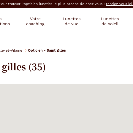
Pour trouver l'opticien lunetier le plus proche de chez vous :
rendez-vous ic
s
Votre
Lunettes
Lunettes
tions
coaching
de vue
de soleil
lle-et-Vilaine
Opticien - Saint gilles
gilles (35)