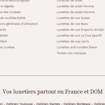
charte déontologique
Lunettes de soleil
ns légales
Lunettes de soleil Femme
ue des Cookies
Lunettes de soleil Homme
de confidentialité
Lunettes de vue Guess
ons générales d'utilisation
Lunettes de vue Boss
ients
Lunettes de vue Emporio Armani
bilité
Lunettes de vue Le Coq Sportif
nfant
Lunettes de vue Levi's
es cookies
Lunettes anti-lumière bleue
Toutes nos marques
Vos lunetiers partout en France et DOM
on
-
Opticien Toulouse
-
Opticien Nantes
-
Opticien Bordeaux
-
Opticie