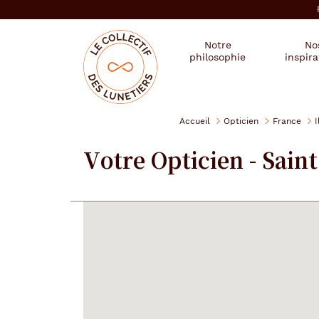
er au
tenu
cipal
Mon
Mon
Opticien
Notre
No
magasin
compte
le
philosophie
inspira
:
collectif
des
se
lunetiers
connecter
Accueil
Opticien
France
I
Votre Opticien - Saint 