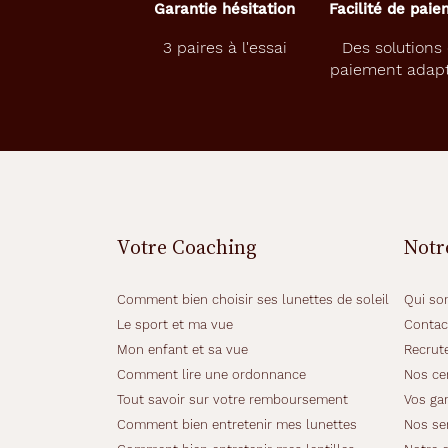
Garantie hésitation
Facilité de pai
3 paires à l'essai
Des solutions
paiement adap
Votre Coaching
Notr
Comment bien choisir ses lunettes de soleil
Qui so
Le sport et ma vue
Contac
Mon enfant et sa vue
Recrut
Comment lire une ordonnance
Nos cer
Tout savoir sur votre remboursement
Vos gar
Comment bien entretenir mes lunettes
Nos se