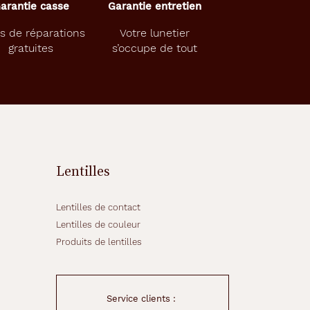
arantie casse
Garantie entretien
s de réparations
Votre lunetier
gratuites
s’occupe de tout
Lentilles
Lentilles de contact
Lentilles de couleur
Produits de lentilles
Service clients :