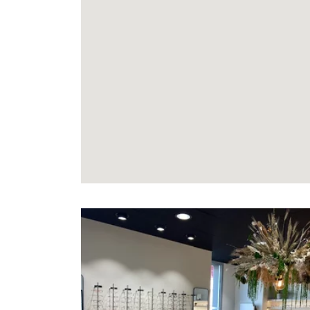
Voir
la
fiche