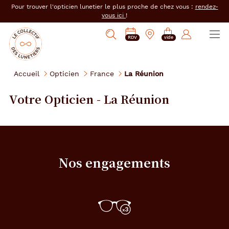
er au
Pour trouver l'opticien lunetier le plus proche de chez vous :
rendez-
tenu
vous ici
!
cipal
Ouvrir
Mon
Mon
Opticien
PRENDRE
Mes
Afficher
le
RDV
vide
magasin
compte
le
RDV
e-
la
menu
collectif
:
réservations
recherche
des
se
Accueil
Opticien
France
La Réunion
lunetiers
connecter
Votre Opticien - La Réunion
Nos engagements