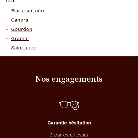
Biars-sur-cère
Cahors
Gourdon
Gramat
Saint-céré
Nos engagements
Garantie hésitation
3 paires à l'essai