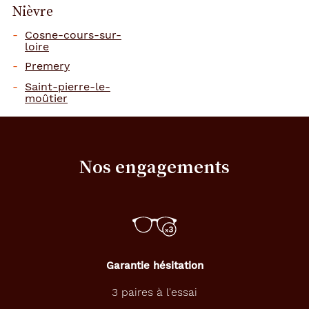
Nièvre
Cosne-cours-sur-
loire
Premery
Saint-pierre-le-
moûtier
Nos engagements
Garantie hésitation
3 paires à l'essai