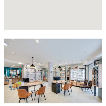
Voir
la
fiche