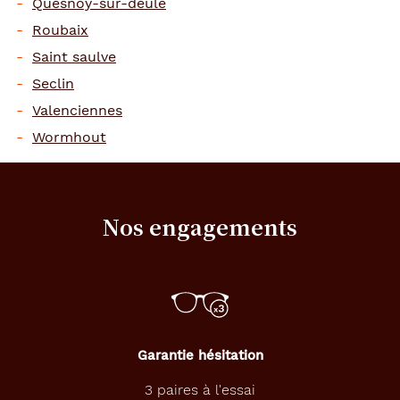
Quesnoy-sur-deûle
Roubaix
Saint saulve
Seclin
Valenciennes
Wormhout
Nos engagements
Garantie hésitation
3 paires à l'essai