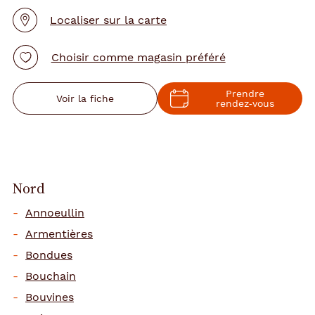
Localiser sur la carte
Choisir comme magasin préféré
Prendre
Voir la fiche
rendez‑vous
Nord
Annoeullin
Armentières
Bondues
Bouchain
Bouvines