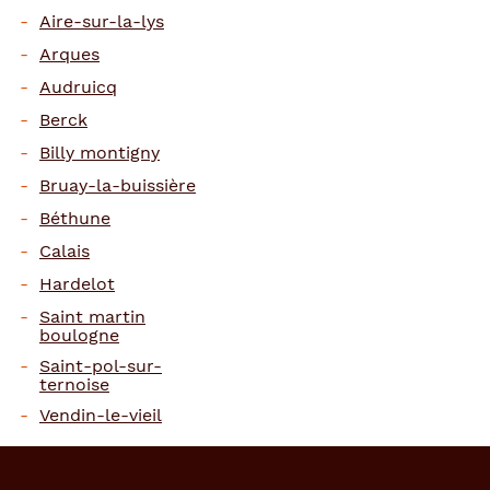
Aire-sur-la-lys
Arques
Audruicq
Berck
Billy montigny
Bruay-la-buissière
Béthune
Calais
Hardelot
Saint martin
boulogne
Saint-pol-sur-
ternoise
Vendin-le-vieil