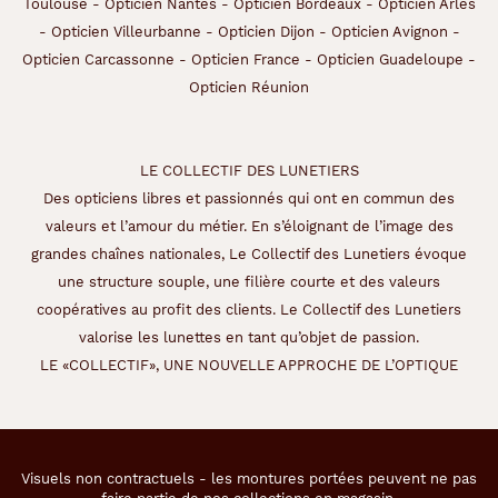
Toulouse
-
Opticien Nantes
-
Opticien Bordeaux
-
Opticien Arles
-
Opticien Villeurbanne
-
Opticien Dijon
-
Opticien Avignon
-
Opticien Carcassonne
-
Opticien France
-
Opticien Guadeloupe
-
Opticien Réunion
LE COLLECTIF DES LUNETIERS
Des opticiens libres et passionnés qui ont en commun des
valeurs et l’amour du métier. En s’éloignant de l’image des
grandes chaînes nationales, Le Collectif des Lunetiers évoque
une structure souple, une filière courte et des valeurs
coopératives au profit des clients. Le Collectif des Lunetiers
valorise les lunettes en tant qu’objet de passion.
LE «COLLECTIF», UNE NOUVELLE APPROCHE DE L’OPTIQUE
Visuels non contractuels - les montures portées peuvent ne pas