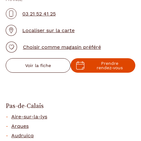
03 21 52 41 25
Localiser sur la carte
Choisir comme magasin préféré
Prendre
Voir la fiche
rendez‑vous
Pas-de-Calais
Aire-sur-la-lys
Arques
Audruicq