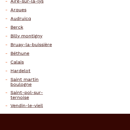
Aire-sur-la-lys
Arques
Audruicq
Berck
Billy montigny
Bruay-la-buissière
Béthune
Calais
Hardelot
Saint martin
boulogne
Saint-pol-sur-
ternoise
Vendin-le-vieil