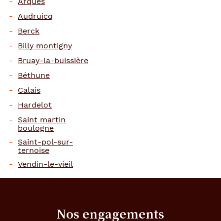
Arques
Audruicq
Berck
Billy montigny
Bruay-la-buissière
Béthune
Calais
Hardelot
Saint martin
boulogne
Saint-pol-sur-
ternoise
Vendin-le-vieil
Nos engagements