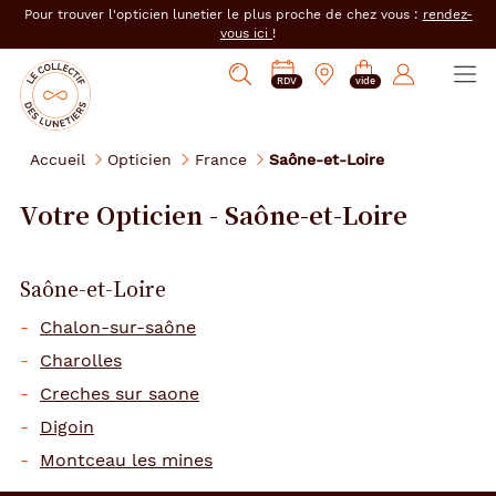
er au
Pour trouver l'opticien lunetier le plus proche de chez vous :
rendez-
tenu
vous ici
!
cipal
Ouvrir
Mon
Mon
Opticien
PRENDRE
Mes
Afficher
le
RDV
vide
magasin
compte
le
RDV
e-
la
menu
collectif
:
réservations
recherche
des
se
Accueil
Opticien
France
Saône-et-Loire
lunetiers
connecter
Votre Opticien - Saône-et-Loire
Saône-et-Loire
Chalon-sur-saône
Charolles
Creches sur saone
Digoin
Montceau les mines