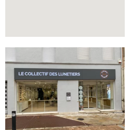
Voir
la
fiche