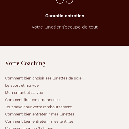
Garantie entretien
Votre lunetier s’occupe de tout
Votre Coaching
Comment bien choisir ses lunettes de soleil
Le sport et ma vue
Mon enfant et sa vue
Comment lire une ordonnance
Tout savoir sur votre remboursement
Comment bien entretenir mes lunettes
Comment bien entretenir mes lentilles
L'e-réservation en 3 étapes