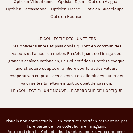
-
Opticien Villeurbanne
-
Opticien Dijon
-
Opticien Avignon
-
Opticien Carcassonne
-
Opticien France
-
Opticien Guadeloupe
-
Opticien Réunion
LE COLLECTIF DES LUNETIERS
Des opticiens libres et passionnés qui ont en commun des
valeurs et l’amour du métier. En s’éloignant de l’image des
grandes chaînes nationales, Le Collectif des Lunetiers évoque
une structure souple, une filière courte et des valeurs
coopératives au profit des clients. Le Collectif des Lunetiers
valorise les lunettes en tant qu’objet de passion.
LE «COLLECTIF», UNE NOUVELLE APPROCHE DE L’OPTIQUE
Visuels non contractuels - les montures portées peuvent ne pas
faire partie de nos collections en magasin.
Votre opticien Le Collectif des Lunetiers pourra vous proposer