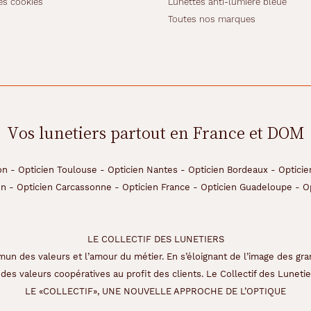
es cookies
Lunettes anti-lumière bleue
Toutes nos marques
Vos lunetiers partout en France et DOM
on
-
Opticien Toulouse
-
Opticien Nantes
-
Opticien Bordeaux
-
Opticie
on
-
Opticien Carcassonne
-
Opticien France
-
Opticien Guadeloupe
-
O
LE COLLECTIF DES LUNETIERS
un des valeurs et l’amour du métier. En s’éloignant de l’image des gra
des valeurs coopératives au profit des clients. Le Collectif des Lunetier
LE «COLLECTIF», UNE NOUVELLE APPROCHE DE L’OPTIQUE