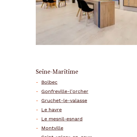
Seine-Maritime
Bolbec
Gonfreville-l'orcher
Gruchet-le-valasse
Le havre
Le mesnil-esnard
Montville