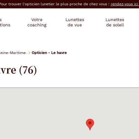
Pour trouver l'opticien lunetier le plus proche de chez vous :
rendez-vous ic
s
Votre
Lunettes
Lunettes
tions
coaching
de vue
de soleil
Seine-Maritime
Opticien - Le havre
vre (76)