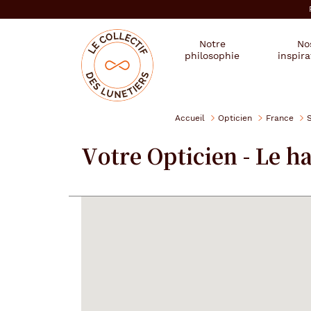
er au
tenu
cipal
Mon
Mon
Opticien
Notre
No
magasin
compte
le
philosophie
inspira
:
collectif
des
se
lunetiers
connecter
Accueil
Opticien
France
Votre Opticien - Le ha