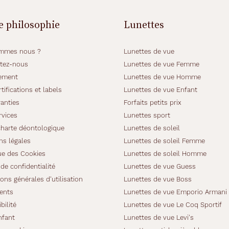
e philosophie
Lunettes
mmes nous ?
Lunettes de vue
tez-nous
Lunettes de vue Femme
ement
Lunettes de vue Homme
tifications et labels
Lunettes de vue Enfant
anties
Forfaits petits prix
rvices
Lunettes sport
charte déontologique
Lunettes de soleil
ns légales
Lunettes de soleil Femme
ue des Cookies
Lunettes de soleil Homme
de confidentialité
Lunettes de vue Guess
ons générales d'utilisation
Lunettes de vue Boss
ients
Lunettes de vue Emporio Armani
bilité
Lunettes de vue Le Coq Sportif
nfant
Lunettes de vue Levi's