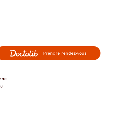
Prendre rendez‑vous
onne
00