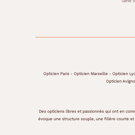
Gérer l
Opticien Paris
-
Opticien Marseille
-
Opticien Ly
Opticien Avign
Des opticiens libres et passionnés qui ont en comm
évoque une structure souple, une filière courte et 