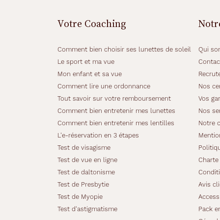
Votre Coaching
Notr
Comment bien choisir ses lunettes de soleil
Qui so
Le sport et ma vue
Contac
Mon enfant et sa vue
Recrut
Comment lire une ordonnance
Nos cer
Tout savoir sur votre remboursement
Vos gar
Comment bien entretenir mes lunettes
Nos se
Comment bien entretenir mes lentilles
Notre 
L'e-réservation en 3 étapes
Mentio
Test de visagisme
Politiq
Test de vue en ligne
Charte 
Test de daltonisme
Conditi
Test de Presbytie
Avis cl
Test de Myopie
Accessi
Test d'astigmatisme
Pack e