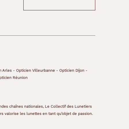
n Arles
-
Opticien Villeurbanne
-
Opticien Dijon
-
pticien Réunion
ndes chaînes nationales, Le Collectif des Lunetiers
s valorise les lunettes en tant qu’objet de passion.