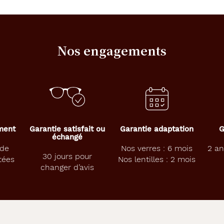
Nos engagements
ement
Garantie satisfait ou
Garantie adaptation
G
échangé
 de
Nos verres : 6 mois
2 an
30 jours pour
tées
Nos lentilles : 2 mois
changer d’avis