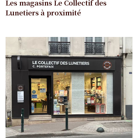
Les magasins Le Collectif des
Lunetiers
à proximité
Précédent
Suivant
Opticien
Voir
la
Saint-
fiche
Mandé
-
Tourelle
-
Le
Collectif
des
Lunetiers