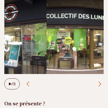
Précédent
Suivant
Arrêter
le
défilement
automatique
On se présente ?