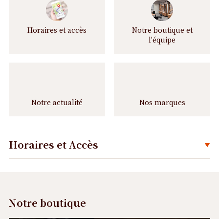
u
i
v
Horaires et accès
Notre boutique et
r
l'équipe
e
Notre actualité
Nos marques
Horaires et Accès
Déplier
Notre boutique