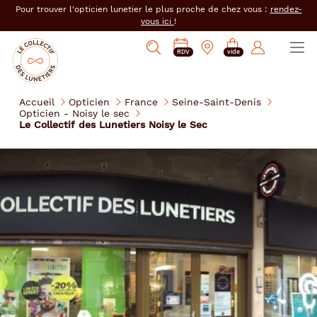
er au
Pour trouver l'opticien lunetier le plus proche de chez vous :
rendez-
tenu
vous ici
!
cipal
Ouvrir
Mon
Mon
Opticien
PRENDRE
Mes
Afficher
le
RDV
vide
magasin
compte
le
RDV
e-
la
menu
collectif
:
réservations
recherche
des
se
Accueil
Opticien
France
Seine-Saint-Denis
lunetiers
Opticien - Noisy le sec
connecter
Le Collectif des Lunetiers Noisy le Sec