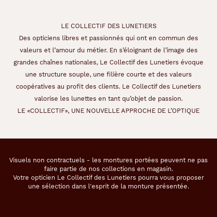
LE COLLECTIF DES LUNETIERS
Des opticiens libres et passionnés qui ont en commun des
valeurs et l’amour du métier. En s’éloignant de l’image des
grandes chaînes nationales, Le Collectif des Lunetiers évoque
une structure souple, une filière courte et des valeurs
coopératives au profit des clients. Le Collectif des Lunetiers
valorise les lunettes en tant qu’objet de passion.
LE «COLLECTIF», UNE NOUVELLE APPROCHE DE L’OPTIQUE
Visuels non contractuels - les montures portées peuvent ne pas
faire partie de nos collections en magasin.
Votre opticien Le Collectif des Lunetiers pourra vous proposer
une sélection dans l'esprit de la monture présentée.