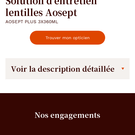
Solution d'entretien
lentilles Aosept
AOSEPT PLUS 3X360ML
Trouver mon opticien
Voir la description détaillée
Description
Détails
détaillée
techniques
Fournisseur
Nos engagements
Alcon
France
Conditionnement