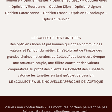
Toulouse
-
Opticien Nantes
-
Opticien Bordeaux
-
Opticien Arles
-
Opticien Villeurbanne
-
Opticien Dijon
-
Opticien Avignon
-
Opticien Carcassonne
-
Opticien France
-
Opticien Guadeloupe
-
Opticien Réunion
LE COLLECTIF DES LUNETIERS
Des opticiens libres et passionnés qui ont en commun des
valeurs et l’amour du métier. En s’éloignant de l’image des
grandes chaînes nationales, Le Collectif des Lunetiers évoque
une structure souple, une filière courte et des valeurs
coopératives au profit des clients. Le Collectif des Lunetiers
valorise les lunettes en tant qu’objet de passion.
LE «COLLECTIF», UNE NOUVELLE APPROCHE DE L’OPTIQUE
Visuels non contractuels - les montures portées peuvent ne pas
faire partie de nos collections en magasin.