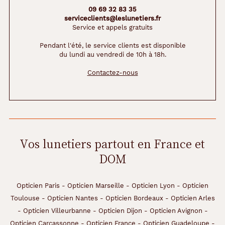
09 69 32 83 35
Marque
serviceclients@leslunetiers.fr
Service et appels gratuits
Blink
Pendant l'été, le service clients est disponible
du lundi au vendredi de 10h à 18h.
Contactez-nous
Vos lunetiers partout en France et
DOM
Opticien Paris
-
Opticien Marseille
-
Opticien Lyon
-
Opticien
Toulouse
-
Opticien Nantes
-
Opticien Bordeaux
-
Opticien Arles
-
Opticien Villeurbanne
-
Opticien Dijon
-
Opticien Avignon
-
Opticien Carcassonne
-
Opticien France
-
Opticien Guadeloupe
-