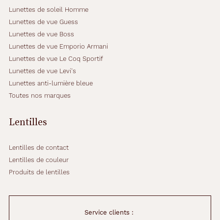
F
Lunettes de soleil Homme
l
Lunettes de vue Guess
a
Lunettes de vue Boss
c
Lunettes de vue Emporio Armani
o
n
Lunettes de vue Le Coq Sportif
d
Lunettes de vue Levi's
e
Lunettes anti-lumière bleue
1
Toutes nos marques
0
m
l
Lentilles
Détails
Lentilles de contact
techniques
Lentilles de couleur
Produits de lentilles
Fournisseur
Amo
France
Service clients :
Sas