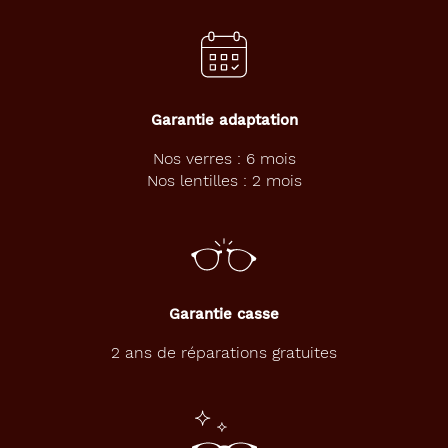
e
A
M
O
p
o
Garantie adaptation
u
r
Nos verres : 6 mois
l
Nos lentilles : 2 mois
e
s
y
e
u
x
s
Garantie casse
e
c
2 ans de réparations gratuites
s
o
u
f