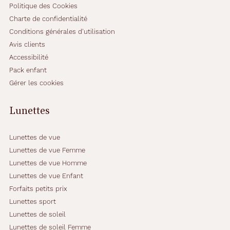
e
Politique des Cookies
l
Charte de confidentialité
e
Conditions générales d'utilisation
n
t
Avis clients
i
Accessibilité
l
Pack enfant
l
Gérer les cookies
e
s
d
Lunettes
e
c
o
Lunettes de vue
n
Lunettes de vue Femme
t
Lunettes de vue Homme
a
Lunettes de vue Enfant
c
t
Forfaits petits prix
.
Lunettes sport
\
Lunettes de soleil
n
Lunettes de soleil Femme
1