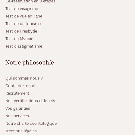
L'e-réservation en 3 étapes
m
Test de visagisme
u
l
Test de vue en ligne
é
Test de daltonisme
e
Test de Presbytie
s
Test de Myopie
p
o
Test d'astigmatisme
u
r
Notre philosophie
l
e
s
Qui sommes nous ?
p
Contactez-nous
o
Recrutement
r
t
Nos certifications et labels
e
Vos garanties
u
Nos services
r
Notre charte déontologique
s
d
Mentions légales