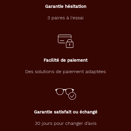
u
Garantie hésitation
c
i
3 paires à l'essai
s
s
a
n
t
e
s
Facilité de paiement
d
u
Des solutions de paiement adaptées
l
a
b
o
r
a
t
Garantie satisfait ou échangé
o
i
30 jours pour changer d’avis
r