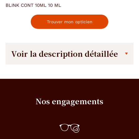
BLINK CONT 10ML 10 ML
Trouver mon opticien
Voir la description détaillée
Description
Description
détaillée
G
o
u
Nos engagements
t
t
e
s
a
d
o