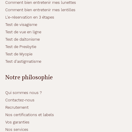
e
Comment bien entretenir mes lunettes
n
Comment bien entretenir mes lentilles
t
L'e-réservation en 3 étapes
i
Test de visagisme
l
l
Test de vue en ligne
e
Test de daltonisme
s
Test de Presbytie
d
Test de Myopie
e
c
Test d'astigmatisme
o
n
Notre philosophie
t
a
c
Qui sommes nous ?
t
Contactez-nous
s
Recrutement
o
u
Nos certifications et labels
p
Vos garanties
l
Nos services