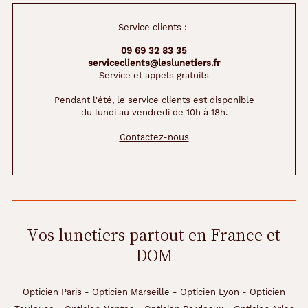
3
F
Service clients :
l
a
09 69 32 83 35
c
serviceclients@leslunetiers.fr
o
Service et appels gratuits
n
s
Pendant l'été, le service clients est disponible
du lundi au vendredi de 10h à 18h.
d
e
Contactez-nous
3
0
0
m
l
+
9
Vos lunetiers partout en France et
0
DOM
c
o
m
p
Opticien Paris
-
Opticien Marseille
-
Opticien Lyon
-
Opticien
r