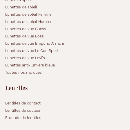
e
Lunettes de soleil
n
Lunettes de soleil Femme
s
i
Lunettes de soleil Homme
l
Lunettes de vue Guess
i
Lunettes de vue Boss
c
Lunettes de vue Emporio Armani
o
n
Lunettes de vue Le Coq Sportif
e
Lunettes de vue Levi's
-
Lunettes anti-lumière bleue
h
Toutes nos marques
y
d
r
Lentilles
o
g
e
Lentilles de contact
l
Lentilles de couleur
.
Produits de lentilles
\
n