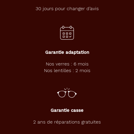
m
p
30 jours pour changer d’avis
r
i
m
é
s
d
e
Garantie adaptation
n
e
Nos verres : 6 mois
u
Nos lentilles : 2 mois
t
r
a
l
i
s
a
Garantie casse
t
i
2 ans de réparations gratuites
o
n