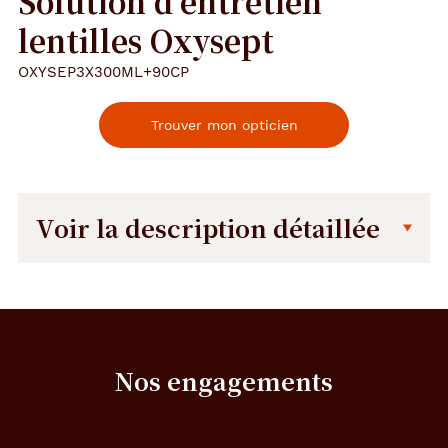
Solution d'entretien
lentilles Oxysept
OXYSEP3X300ML+90CP
Trouver mon opticien
Voir la description détaillée
Description
Description
détaillée
S
o
l
Nos engagements
u
t
i
o