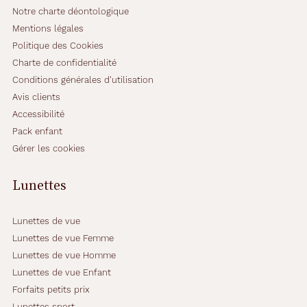
e
Notre charte déontologique
s
,
Mentions légales
y
Politique des Cookies
c
Charte de confidentialité
o
Conditions générales d'utilisation
m
p
Avis clients
r
Accessibilité
i
Pack enfant
s
Gérer les cookies
l
e
s
Lunettes
l
e
n
Lunettes de vue
t
Lunettes de vue Femme
i
Lunettes de vue Homme
l
Lunettes de vue Enfant
l
e
Forfaits petits prix
s
Lunettes sport