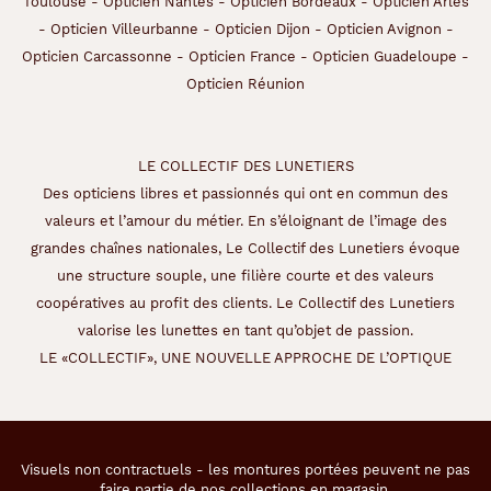
Toulouse
-
Opticien Nantes
-
Opticien Bordeaux
-
Opticien Arles
i
-
Opticien Villeurbanne
-
Opticien Dijon
-
Opticien Avignon
-
m
Opticien Carcassonne
-
Opticien France
-
Opticien Guadeloupe
-
é
s
Opticien Réunion
+
1
é
LE COLLECTIF DES LUNETIERS
t
u
Des opticiens libres et passionnés qui ont en commun des
i
valeurs et l’amour du métier. En s’éloignant de l’image des
.
grandes chaînes nationales, Le Collectif des Lunetiers évoque
une structure souple, une filière courte et des valeurs
Détails
coopératives au profit des clients. Le Collectif des Lunetiers
techniques
valorise les lunettes en tant qu’objet de passion.
LE «COLLECTIF», UNE NOUVELLE APPROCHE DE L’OPTIQUE
Fournisseur
Amo
France
Sas
Visuels non contractuels - les montures portées peuvent ne pas
faire partie de nos collections en magasin.