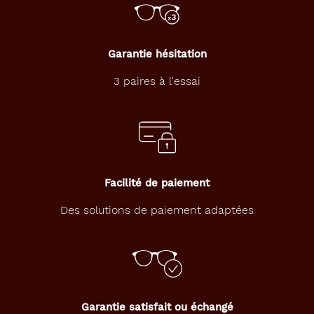
n
d
e
d
Garantie hésitation
é
c
3 paires à l'essai
o
n
t
a
m
i
n
Facilité de paiement
a
t
Des solutions de paiement adaptées
i
o
n
e
t
c
o
Garantie satisfait ou échangé