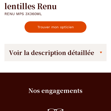
lentilles Renu
RENU MPS 3X360ML
Trouver mon opticien
Voir la description détaillée
Description
Description
détaillée
S
o
l
Nos engagements
u
t
i
o
n