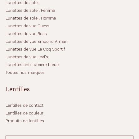
Lunettes de soleil
+
Lunettes de soleil Femme
3
é
Lunettes de soleil Homme
t
Lunettes de vue Guess
u
Lunettes de vue Boss
i
Lunettes de vue Emporio Armani
s
.
Lunettes de vue Le Coq Sportif
Lunettes de vue Levi's
Détails
Lunettes anti-lumière bleue
techniques
Toutes nos marques
Fournisseur
Lentilles
Bausch
Lentilles de contact
&
Lomb
Lentilles de couleur
France
Produits de lentilles
Sas
Conditionnement