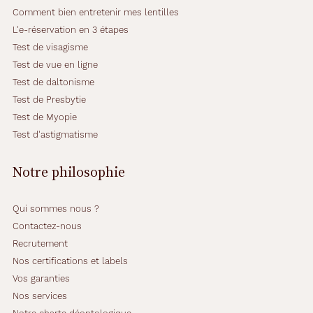
p
Comment bien entretenir mes lentilles
l
L'e-réservation en 3 étapes
e
Test de visagisme
s
(
Test de vue en ligne
m
Test de daltonisme
ê
Test de Presbytie
m
Test de Myopie
e
s
Test d'astigmatisme
i
l
Notre philosophie
i
c
o
Qui sommes nous ?
n
Contactez-nous
e
Recrutement
-
h
Nos certifications et labels
y
Vos garanties
d
Nos services
r