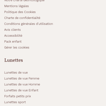
Notre charte déontologique
o
g
Mentions légales
e
Politique des Cookies
l
Charte de confidentialité
)
Conditions générales d'utilisation
.
\
Avis clients
n
Accessibilité
3
Pack enfant
F
Gérer les cookies
l
a
c
Lunettes
o
n
s
Lunettes de vue
d
Lunettes de vue Femme
e
Lunettes de vue Homme
3
Lunettes de vue Enfant
6
0
Forfaits petits prix
m
Lunettes sport
l