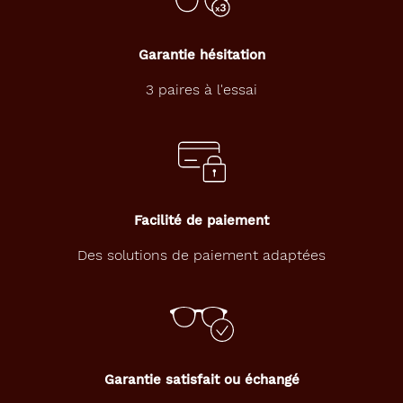
d
'
e
Garantie hésitation
n
t
3 paires à l'essai
r
e
t
i
e
n
m
Facilité de paiement
u
l
Des solutions de paiement adaptées
t
i
f
o
n
c
t
Garantie satisfait ou échangé
i