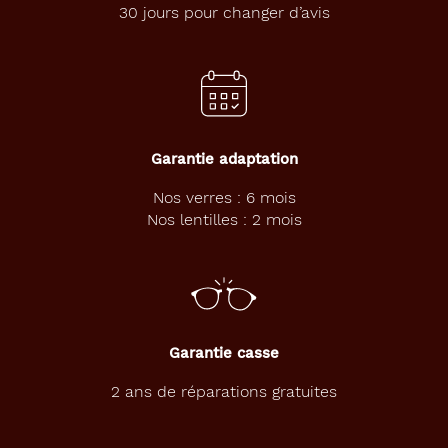
o
30 jours pour changer d’avis
n
d
u
l
a
b
o
Garantie adaptation
r
a
Nos verres : 6 mois
t
Nos lentilles : 2 mois
o
i
r
e
B
A
U
Garantie casse
S
C
2 ans de réparations gratuites
H
&