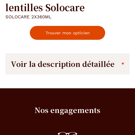
lentilles Solocare
SOLOCARE 2X360ML
Trouver mon opticien
Voir la description détaillée
Description
Détails
détaillée
techniques
Fournisseur
Nos engagements
Menicon
Conditionnement
2X360Ml