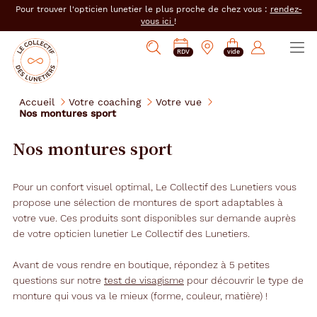
er au
Pour trouver l'opticien lunetier le plus proche de chez vous :
rendez-
tenu
vous ici
!
cipal
Ouvrir
Mon
Mon
Opticien
PRENDRE
Mes
Afficher
le
RDV
vide
magasin
compte
le
RDV
e-
la
menu
collectif
:
réservations
recherche
des
se
Accueil
Votre coaching
Votre vue
lunetiers
Nos montures sport
connecter
Nos montures sport
Pour un confort visuel optimal, Le Collectif des Lunetiers vous
propose une sélection de montures de sport adaptables à
votre vue. Ces produits sont disponibles sur demande auprès
de votre opticien lunetier Le Collectif des Lunetiers.
Avant de vous rendre en boutique, répondez à 5 petites
questions sur notre
test de visagisme
pour découvrir le type de
monture qui vous va le mieux (forme, couleur, matière) !