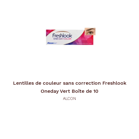
d
'
u
n
f
i
l
t
r
e
l
a
n
c
e
a
Lentilles de couleur sans correction
Freshlook
u
t
Oneday Vert Boîte de 10
o
ALCON
m
a
t
i
q
u
e
m