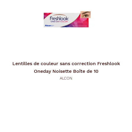
p
a
g
e
Lentilles de couleur sans correction
Freshlook
Oneday Noisette Boîte de 10
ALCON