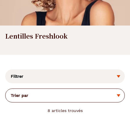
Lentilles Freshlook
L
a
m
o
Filtrer
d
i
f
Trier par
i
c
a
8
articles trouvés
t
i
o
n