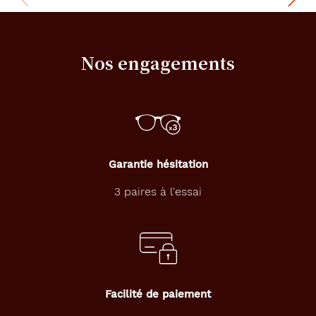
la
monture
520
Nos engagements
Bleu
Turquoise
C
Couleur
du
verre
Gris
Garantie hésitation
Indice
3 paires à l'essai
de
protection
3
Polarisant
Non
Facilité de paiement
Type