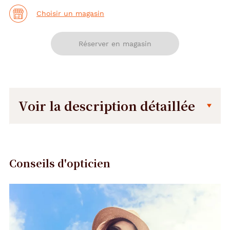
Choisir un magasin
Réserver en magasin
Voir la description détaillée
Description
Dimensions
détaillée
de
la
Conseils d'opticien
monture
Précédent
Suivant
0.5 mm
120 mm