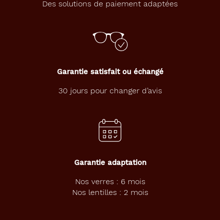
Des solutions de paiement adaptées
de
montage
Cerclé
Matière
Plastique
Garantie satisfait ou échangé
Fournisseur
30 jours pour changer d’avis
Codir
Marque
Alternance
Garantie adaptation
Nos verres : 6 mois
Nos lentilles : 2 mois