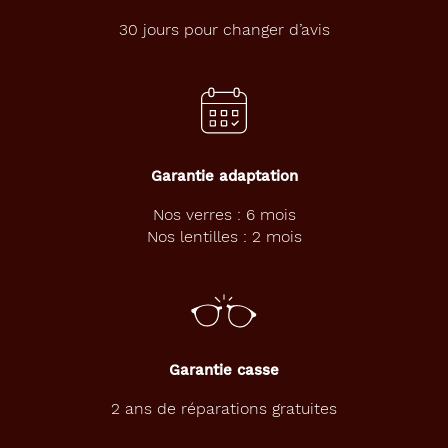
montage
30 jours pour changer d’avis
Cerclé
Matière
Plastique
Fournisseur
Garantie adaptation
Codir
Nos verres : 6 mois
Marque
Nos lentilles : 2 mois
Alternance
Garantie casse
2 ans de réparations gratuites