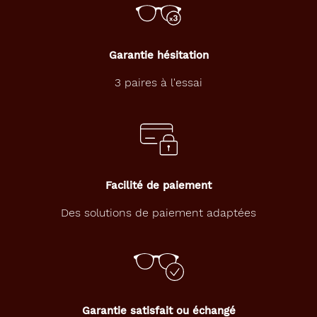
verre
Gris
Garantie hésitation
Indice
de
3 paires à l'essai
protection
3
Polarisant
Non
Facilité de paiement
Type
de
Des solutions de paiement adaptées
verres
compatibles
Progressifs
Unifocaux
Type
de
Garantie satisfait ou échangé