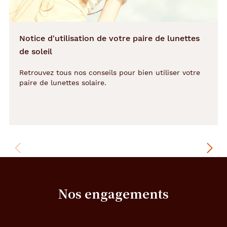
techniques
Genre
Notice d'utilisation de votre paire de lunettes
Mixte
de soleil
Forme
Retrouvez tous nos conseils pour bien utiliser votre
de
paire de lunettes solaire.
la
monture
Rectangle
Couleur
de
la
monture
620
Nos engagements
Vert
Cristal
Couleur
du