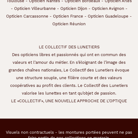
Toulouse
-
Opticien Nantes
-
Opticien Bordeaux
-
Opticien Arles
-
Opticien Villeurbanne
-
Opticien Dijon
-
Opticien Avignon
-
Opticien Carcassonne
-
Opticien France
-
Opticien Guadeloupe
-
Opticien Réunion
LE COLLECTIF DES LUNETIERS
Des opticiens libres et passionnés qui ont en commun des
valeurs et l’amour du métier. En s’éloignant de l’image des
grandes chaînes nationales, Le Collectif des Lunetiers évoque
une structure souple, une filière courte et des valeurs
coopératives au profit des clients. Le Collectif des Lunetiers
valorise les lunettes en tant qu’objet de passion.
LE «COLLECTIF», UNE NOUVELLE APPROCHE DE L’OPTIQUE
Visuels non contractuels - les montures portées peuvent ne pas
faire partie de nos collections en magasin.