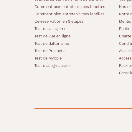
Comment bien entretenir mes lunettes
Nos se
Le
Coq
Comment bien entretenir mes lentilles
Notre 
Sportif
L'e-réservation en 3 étapes
Mentio
Test de visagisme
Politiq
Test de vue en ligne
Charte 
Test de daltonisme
Conditi
Test de Presbytie
Avis cl
Test de Myopie
Accessi
Test d'astigmatisme
Pack e
Gérer l