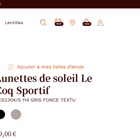
i
!
PRENDRE
Mes
Lentilles
Afficher
RDV
vide
RDV
e-
la
réservations
recherche
Ajouter à mes listes d’envie
unettes de soleil Le
Coq Sportif
CS2304/S 114 GRIS FONCE TEXTU
9,00 €