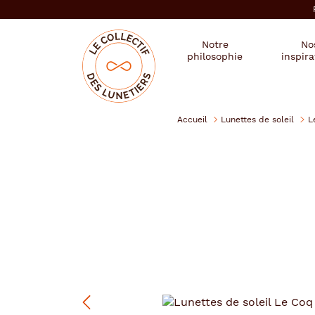
er au
tenu
cipal
Mon
Mon
Opticien
Notre
No
magasin
compte
le
philosophie
inspira
:
collectif
des
se
lunetiers
connecter
Accueil
Lunettes de soleil
L
Le
Coq
Sportif
Précédent