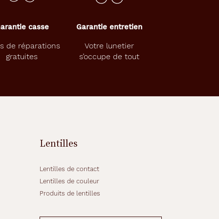
arantie casse
Garantie entretien
s de réparations
Votre lunetier
gratuites
s’occupe de tout
Lentilles
Lentilles de contact
Lentilles de couleur
Produits de lentilles