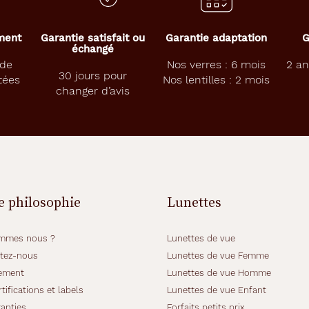
ement
Garantie satisfait ou
Garantie adaptation
G
échangé
 de
Nos verres : 6 mois
2 an
30 jours pour
tées
Nos lentilles : 2 mois
changer d’avis
e philosophie
Lunettes
mmes nous ?
Lunettes de vue
tez-nous
Lunettes de vue Femme
ement
Lunettes de vue Homme
tifications et labels
Lunettes de vue Enfant
anties
Forfaits petits prix