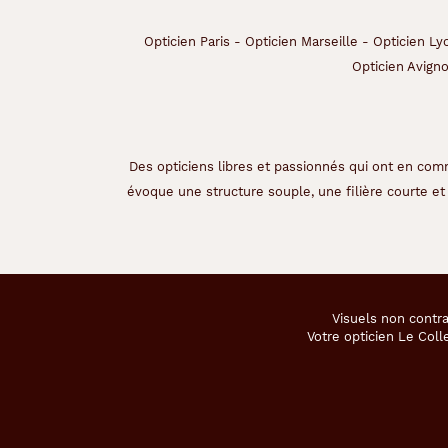
Opticien Paris
-
Opticien Marseille
-
Opticien Ly
Opticien Avign
Des opticiens libres et passionnés qui ont en comm
évoque une structure souple, une filière courte et 
Visuels non contra
Votre opticien Le Coll