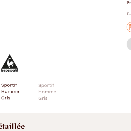
Pr
E-
étaillée