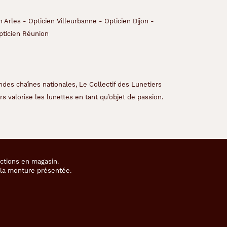
n Arles
-
Opticien Villeurbanne
-
Opticien Dijon
-
pticien Réunion
ndes chaînes nationales, Le Collectif des Lunetiers
s valorise les lunettes en tant qu’objet de passion.
ections en magasin.
e la monture présentée.