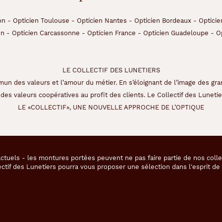
on
-
Opticien Toulouse
-
Opticien Nantes
-
Opticien Bordeaux
-
Opticie
on
-
Opticien Carcassonne
-
Opticien France
-
Opticien Guadeloupe
-
O
LE COLLECTIF DES LUNETIERS
un des valeurs et l’amour du métier. En s’éloignant de l’image des gra
des valeurs coopératives au profit des clients. Le Collectif des Lunetier
LE «COLLECTIF», UNE NOUVELLE APPROCHE DE L’OPTIQUE
ctuels - les montures portées peuvent ne pas faire partie de nos coll
ectif des Lunetiers pourra vous proposer une sélection dans l'esprit d