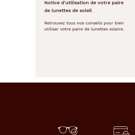
Notice d'utilisation de votre paire
monture
de lunettes de soleil
Rectangle
Retrouvez tous nos conseils pour bien
Couleur
utiliser votre paire de lunettes solaire.
de
la
monture
114
Gris
Fonce
Textu
Couleur
du
verre
Gris
Indice
de
protection
3