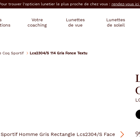
Pour trouver l'opticien lunetier le plus proche de chez vous :
rendez-vous ic
s
Votre
Lunettes
Lunettes
tions
coaching
de vue
de soleil
e Coq Sportif
Lcs2304/S 114 Gris Fonce Textu
L
L
9
Suivant