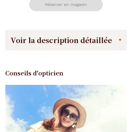
Réserver en magasin
Voir la description détaillée
Description
Dimensions
détaillée
de
la
Conseils d'opticien
monture
Précédent
Suivant
145 mm
31 mm