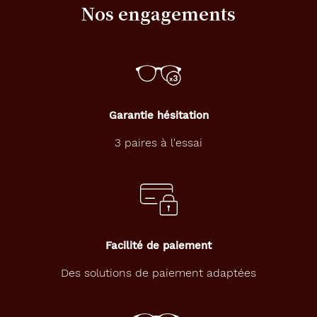
Nos engagements
Bleu
Fonce
Cri
Couleur
du
verre
Brun
Garantie hésitation
Indice
3 paires à l'essai
de
protection
3
Polarisant
Non
Facilité de paiement
Type
Des solutions de paiement adaptées
de
verres
compatibles