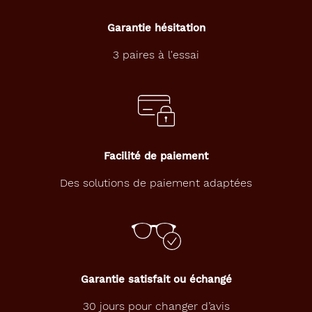
Rose
dégradé
Garantie hésitation
Indice
3 paires à l'essai
de
protection
3
Polarisant
Oui
Facilité de paiement
Type
Des solutions de paiement adaptées
de
montage
Cerclé
Matière
Plastique
Garantie satisfait ou échangé
Fournisseur
30 jours pour changer d’avis