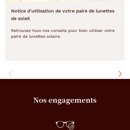
Genre
Notice d'utilisation de votre paire de lunettes
Femme
de soleil
Forme
Retrouvez tous nos conseils pour bien utiliser votre
de
paire de lunettes solaire.
la
monture
Papillon
Couleur
de
la
monture
742
Nos engagements
Bordeaux
Brillan
Couleur
du
verre