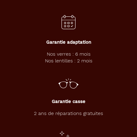
Codir
Marque
Pol&Sun
Garantie adaptation
Nos verres : 6 mois
Nos lentilles : 2 mois
Garantie casse
2 ans de réparations gratuites