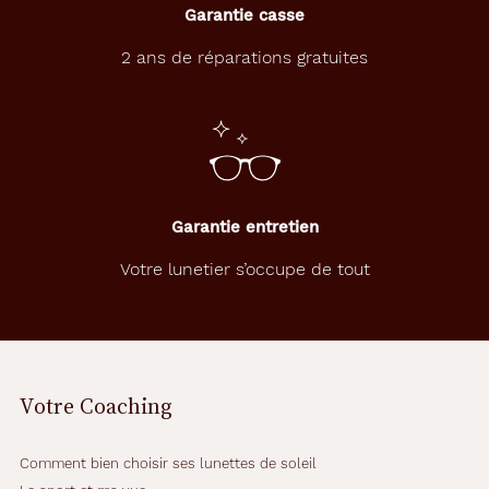
Garantie casse
m
o
2 ans de réparations gratuites
d
è
l
e
q
u
i
s
Garantie entretien
t
r
Votre lunetier s’occupe de tout
u
c
t
u
r
e
Votre Coaching
r
a
v
Comment bien choisir ses lunettes de soleil
o