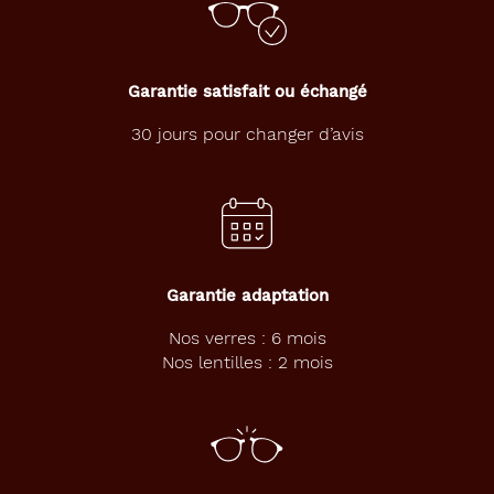
c
t
a
n
Garantie satisfait ou échangé
g
u
30 jours pour changer d’avis
l
a
i
r
e
c
l
a
Garantie adaptation
s
s
Nos verres : 6 mois
i
Nos lentilles : 2 mois
q
u
e
.
U
n