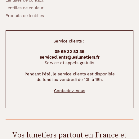
Lentilles de contact
monture
Lentilles de couleur
Rectangle
Produits de lentilles
Couleur
de
la
Service clients :
monture
09 69 32 83 35
110
serviceclients@leslunetiers.fr
Gris
Service et appels gratuits
Fonce
Pendant l'été, le service clients est disponible
Polarisant
du lundi au vendredi de 10h à 18h.
Non
Contactez-nous
Type
de
verres
compatibles
Progressifs
Vos lunetiers partout en France et
Unifocaux