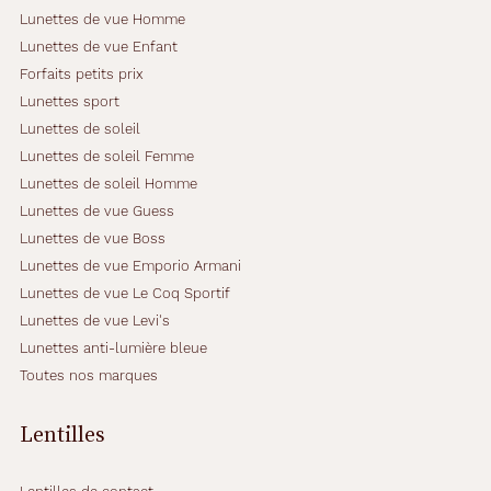
monture
Lunettes de vue Homme
Lunettes de vue Enfant
Forfaits petits prix
Lunettes sport
9.5 mm
145 mm
Lunettes de soleil
Lunettes de soleil Femme
Lunettes de soleil Homme
Lunettes de vue Guess
58 mm
17 mm
Lunettes de vue Boss
Lunettes de vue Emporio Armani
Détails
Lunettes de vue Le Coq Sportif
techniques
Lunettes de vue Levi's
Lunettes anti-lumière bleue
Genre
Toutes nos marques
Homme
Lentilles
Forme
de
la