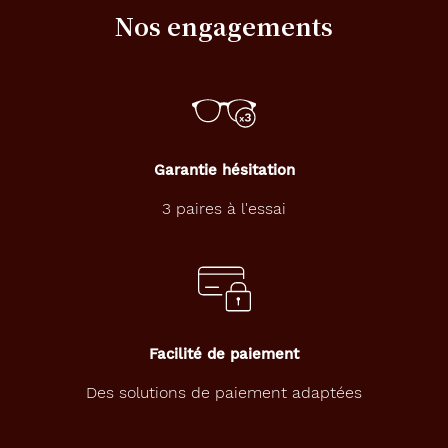
c
Nos engagements
e
,
p
r
o
p
o
Garantie hésitation
s
e
3 paires à l'essai
u
n
e
m
o
n
t
u
Facilité de paiement
r
e
Des solutions de paiement adaptées
r
e