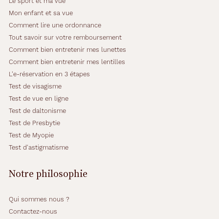
Le sport et ma vue
t
r
Mon enfant et sa vue
e
Comment lire une ordonnance
v
Tout savoir sur votre remboursement
i
Comment bien entretenir mes lunettes
s
a
Comment bien entretenir mes lentilles
g
L'e-réservation en 3 étapes
e
Test de visagisme
e
Test de vue en ligne
t
f
Test de daltonisme
e
Test de Presbytie
r
Test de Myopie
a
Test d'astigmatisme
r
e
s
Notre philosophie
s
o
r
Qui sommes nous ?
t
Contactez-nous
i