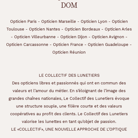
DOM
Type
de
montage
Opticien Paris
-
Opticien Marseille
-
Opticien Lyon
-
Opticien
Toulouse
-
Opticien Nantes
-
Opticien Bordeaux
-
Opticien Arles
Cerclé
-
Opticien Villeurbanne
-
Opticien Dijon
-
Opticien Avignon
-
Matière
Opticien Carcassonne
-
Opticien France
-
Opticien Guadeloupe
-
Plastique
Opticien Réunion
Fournisseur
Codir
LE COLLECTIF DES LUNETIERS
Marque
Des opticiens libres et passionnés qui ont en commun des
valeurs et l’amour du métier. En s’éloignant de l’image des
Alternance
grandes chaînes nationales, Le Collectif des Lunetiers évoque
une structure souple, une filière courte et des valeurs
coopératives au profit des clients. Le Collectif des Lunetiers
valorise les lunettes en tant qu’objet de passion.
LE «COLLECTIF», UNE NOUVELLE APPROCHE DE L’OPTIQUE