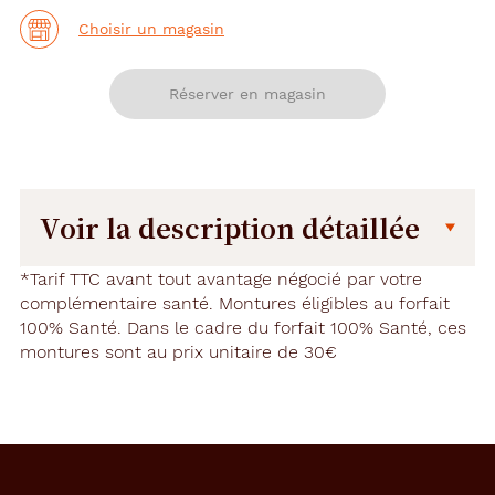
Choisir un magasin
Réserver en magasin
Voir la description détaillée
Description
Description
*Tarif TTC avant tout avantage négocié par votre
détaillée
complémentaire santé. Montures éligibles au forfait
100% Santé. Dans le cadre du forfait 100% Santé, ces
A
montures sont au prix unitaire de 30€
l
t
e
r
n
a
n