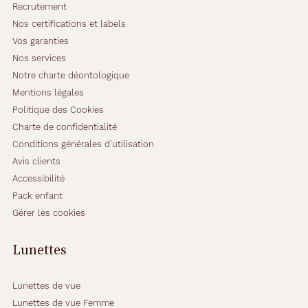
Recrutement
r
Nos certifications et labels
v
o
Vos garanties
t
Nos services
r
Notre charte déontologique
e
Mentions légales
c
a
Politique des Cookies
r
Charte de confidentialité
a
Conditions générales d'utilisation
c
Avis clients
t
è
Accessibilité
r
Pack enfant
e
Gérer les cookies
!
Lunettes
Dimensions
de
Lunettes de vue
la
Lunettes de vue Femme