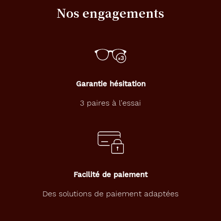
c
Nos engagements
e
,
u
n
e
m
a
Garantie hésitation
r
q
3 paires à l'essai
u
e
t
o
u
j
o
u
Facilité de paiement
r
s
Des solutions de paiement adaptées
e
n