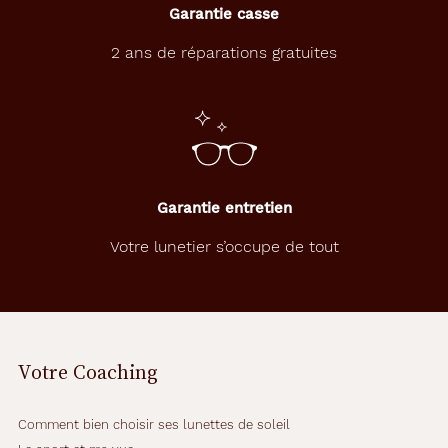
Garantie casse
o
u
2 ans de réparations gratuites
s
p
r
é
s
e
n
t
Garantie entretien
e
c
Votre lunetier s’occupe de tout
e
t
t
e
n
o
Votre Coaching
u
v
e
Comment bien choisir ses lunettes de soleil
l