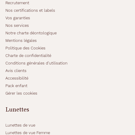
Recrutement
t
Nos certifications et labels
u
r
Vos garanties
e
Nos services
e
Notre charte déontologique
n
Mentions légales
é
c
Politique des Cookies
a
Charte de confidentialité
i
Conditions générales d'utilisation
l
Avis clients
l
e
Accessibilité
m
Pack enfant
a
Gérer les cookies
r
r
Lunettes
o
n
f
Lunettes de vue
o
n
Lunettes de vue Femme