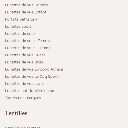
c
Lunettes de vue Homme
é
Lunettes de vue Enfant
e
Forfaits petits prix
t
b
Lunettes sport
r
Lunettes de soleil
i
Lunettes de soleil Femme
l
Lunettes de soleil Homme
l
a
Lunettes de vue Guess
n
Lunettes de vue Boss
t
Lunettes de vue Emporio Armani
e
Lunettes de vue Le Coq Sportif
a
j
Lunettes de vue Levi's
o
Lunettes anti-lumière bleue
u
Toutes nos marques
t
e
u
Lentilles
n
e