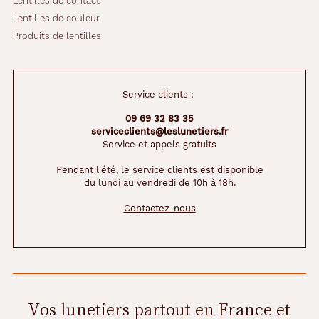
Lentilles de contact
t
o
Lentilles de couleur
u
Produits de lentilles
c
h
e
d
Service clients :
'
o
09 69 32 83 35
r
serviceclients@leslunetiers.fr
i
Service et appels gratuits
g
Pendant l'été, le service clients est disponible
i
du lundi au vendredi de 10h à 18h.
n
a
Contactez-nous
l
i
t
é
p
o
u
Vos lunetiers partout en France et
r