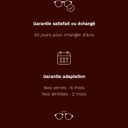
a
v
a
n
Garantie satisfait ou échangé
c
e
30 jours pour changer d’avis
s
u
r
l
e
s
t
e
Garantie adaptation
n
d
Nos verres : 6 mois
a
Nos lentilles : 2 mois
n
c
e
s
,
n