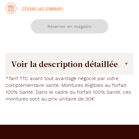
Choisir un magasin
Réserver en magasin
Voir la description détaillée
Description
Description
*Tarif TTC avant tout avantage négocié par votre
détaillée
complémentaire santé. Montures éligibles au forfait
100% Santé. Dans le cadre du forfait 100% Santé, ces
A
montures sont au prix unitaire de 30€
l
t
e
r
n
a
n