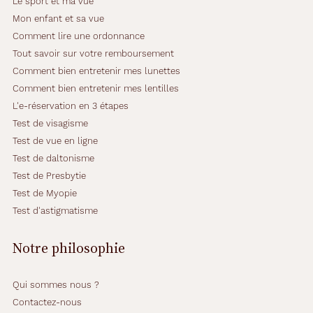
Le sport et ma vue
l
e
Mon enfant et sa vue
p
Comment lire une ordonnance
a
Tout savoir sur votre remboursement
i
Comment bien entretenir mes lunettes
r
e
Comment bien entretenir mes lentilles
d
L'e-réservation en 3 étapes
e
Test de visagisme
l
Test de vue en ligne
u
n
Test de daltonisme
e
Test de Presbytie
t
Test de Myopie
t
Test d'astigmatisme
e
s
.
Notre philosophie
S
a
m
Qui sommes nous ?
o
Contactez-nous
n