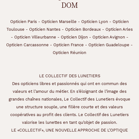
DOM
v
o
u
Opticien Paris
-
Opticien Marseille
-
Opticien Lyon
-
Opticien
s
a
Toulouse
-
Opticien Nantes
-
Opticien Bordeaux
-
Opticien Arles
s
-
Opticien Villeurbanne
-
Opticien Dijon
-
Opticien Avignon
-
s
Opticien Carcassonne
-
Opticien France
-
Opticien Guadeloupe
-
u
Opticien Réunion
r
e
r
d
LE COLLECTIF DES LUNETIERS
'
Des opticiens libres et passionnés qui ont en commun des
ê
t
valeurs et l’amour du métier. En s’éloignant de l’image des
r
grandes chaînes nationales, Le Collectif des Lunetiers évoque
e
une structure souple, une filière courte et des valeurs
à
coopératives au profit des clients. Le Collectif des Lunetiers
l
a
valorise les lunettes en tant qu’objet de passion.
m
LE «COLLECTIF», UNE NOUVELLE APPROCHE DE L’OPTIQUE
o