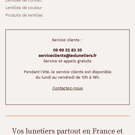
Lentilles de contact
i
g
Lentilles de couleur
i
Produits de lentilles
n
a
l
i
Service clients :
t
é
09 69 32 83 35
c
serviceclients@leslunetiers.fr
a
Service et appels gratuits
r
Pendant l'été, le service clients est disponible
a
du lundi au vendredi de 10h à 18h.
c
t
Contactez-nous
é
r
i
s
t
i
q
Vos lunetiers partout en France et
u