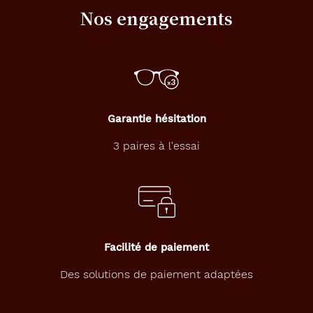
r
Nos engagements
e
c
e
r
c
l
é
Garantie hésitation
e
d
3 paires à l'essai
e
f
o
r
m
e
o
v
Facilité de paiement
a
l
Des solutions de paiement adaptées
e
c