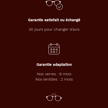
o
n
ç
u
Garantie satisfait ou échangé
e
p
30 jours pour changer d’avis
o
u
r
l
e
s
p
e
Garantie adaptation
t
i
Nos verres : 6 mois
t
Nos lentilles : 2 mois
e
s
f
i
l
l