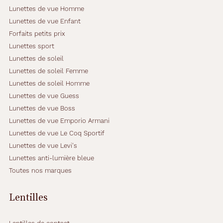
i
Lunettes de vue Homme
s
Lunettes de vue Enfant
t
Forfaits petits prix
a
l
Lunettes sport
a
Lunettes de soleil
j
Lunettes de soleil Femme
o
Lunettes de soleil Homme
u
t
Lunettes de vue Guess
e
Lunettes de vue Boss
u
Lunettes de vue Emporio Armani
n
Lunettes de vue Le Coq Sportif
e
n
Lunettes de vue Levi's
o
Lunettes anti-lumière bleue
t
Toutes nos marques
e
d
'
Lentilles
o
r