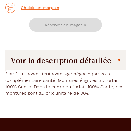
Choisir un magasin
Réserver en magasin
Voir la description détaillée
Description
Description
*Tarif TTC avant tout avantage négocié par votre
détaillée
complémentaire santé. Montures éligibles au forfait
100% Santé. Dans le cadre du forfait 100% Santé, ces
U
montures sont au prix unitaire de 30€
n
e
m
o
n
t
u