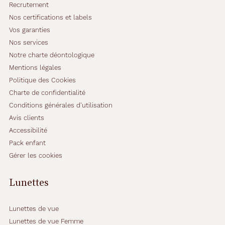
Recrutement
e
Nos certifications et labels
f
u
Vos garanties
c
Nos services
h
Notre charte déontologique
s
Mentions légales
i
a
Politique des Cookies
a
Charte de confidentialité
u
Conditions générales d'utilisation
x
Avis clients
f
i
Accessibilité
n
Pack enfant
i
Gérer les cookies
t
i
Lunettes
o
n
s
Lunettes de vue
c
r
Lunettes de vue Femme