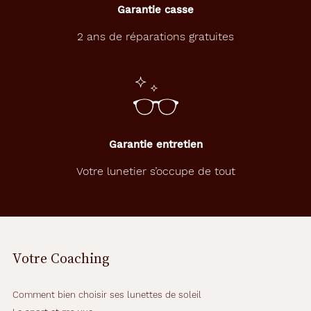
Garantie casse
e
s
2 ans de réparations gratuites
d
é
s
i
r
a
n
t
Garantie entretien
u
n
Votre lunetier s’occupe de tout
e
a
l
l
u
r
Votre Coaching
e
c
h
Comment bien choisir ses lunettes de soleil
i