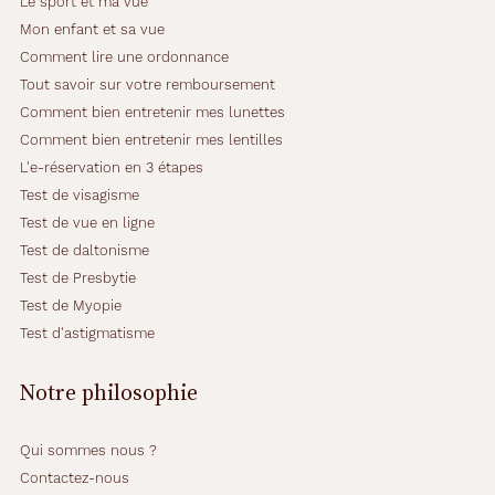
Le sport et ma vue
c
e
Mon enfant et sa vue
t
Comment lire une ordonnance
é
Tout savoir sur votre remboursement
l
Comment bien entretenir mes lunettes
é
g
Comment bien entretenir mes lentilles
a
L'e-réservation en 3 étapes
n
Test de visagisme
t
Test de vue en ligne
e
.
Test de daltonisme
L
Test de Presbytie
a
Test de Myopie
t
Test d'astigmatisme
e
i
n
Notre philosophie
t
e
r
Qui sommes nous ?
o
Contactez-nous
s