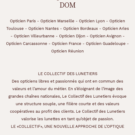
DOM
e
d
e
Opticien Paris
-
Opticien Marseille
-
Opticien Lyon
-
Opticien
l
a
Toulouse
-
Opticien Nantes
-
Opticien Bordeaux
-
Opticien Arles
m
-
Opticien Villeurbanne
-
Opticien Dijon
-
Opticien Avignon
-
a
Opticien Carcassonne
-
Opticien France
-
Opticien Guadeloupe
-
r
Opticien Réunion
q
u
e
A
LE COLLECTIF DES LUNETIERS
l
Des opticiens libres et passionnés qui ont en commun des
t
e
valeurs et l’amour du métier. En s’éloignant de l’image des
r
grandes chaînes nationales, Le Collectif des Lunetiers évoque
n
une structure souple, une filière courte et des valeurs
a
coopératives au profit des clients. Le Collectif des Lunetiers
n
c
valorise les lunettes en tant qu’objet de passion.
e
LE «COLLECTIF», UNE NOUVELLE APPROCHE DE L’OPTIQUE
.