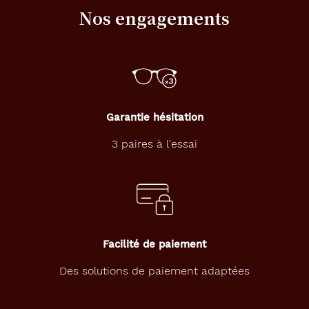
Nos engagements
50 mm
21 mm
Détails
techniques
Garantie hésitation
3 paires à l'essai
Genre
Mixte
Forme
de
la
monture
Facilité de paiement
Ronde
Des solutions de paiement adaptées
Couleur
de