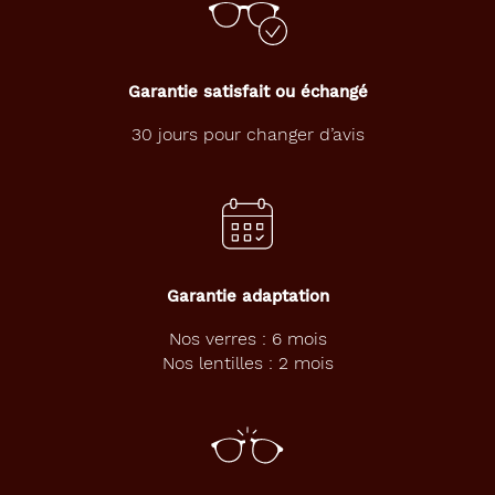
la
monture
212
Or
Garantie satisfait ou échangé
Brillant
30 jours pour changer d’avis
Polarisant
Non
Type
de
verres
compatibles
Garantie adaptation
Progressifs
Nos verres : 6 mois
Unifocaux
Nos lentilles : 2 mois
Type
de
montage
Cerclé