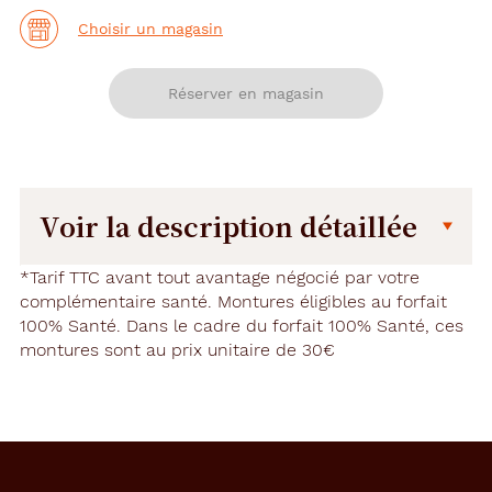
Choisir un magasin
Réserver en magasin
Voir la description détaillée
Description
Dimensions
*Tarif TTC avant tout avantage négocié par votre
détaillée
complémentaire santé. Montures éligibles au forfait
de
100% Santé. Dans le cadre du forfait 100% Santé, ces
la
montures sont au prix unitaire de 30€
monture
6.2 mm
145 mm