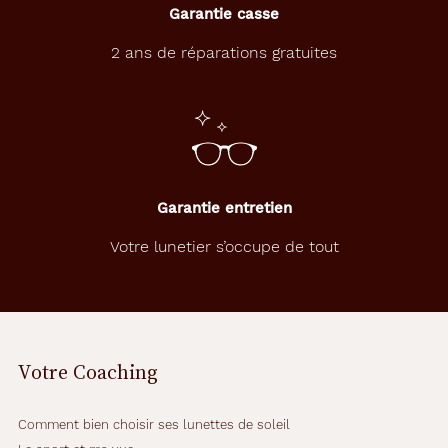
Matière
Garantie casse
2 ans de réparations gratuites
Métal
Fournisseur
Codir
Marque
Alternance
Garantie entretien
Votre lunetier s’occupe de tout
Votre Coaching
Comment bien choisir ses lunettes de soleil