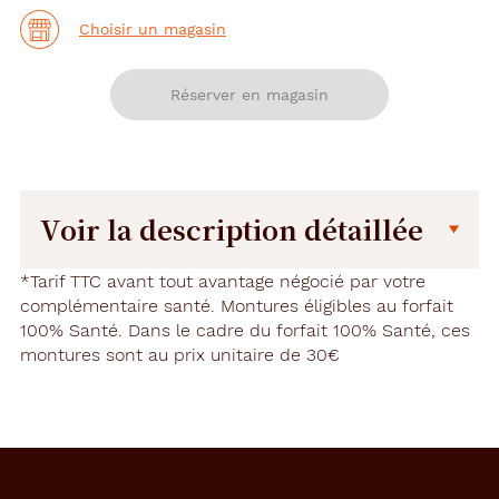
Choisir un magasin
Réserver en magasin
Voir la description détaillée
Description
Dimensions
*Tarif TTC avant tout avantage négocié par votre
détaillée
complémentaire santé. Montures éligibles au forfait
de
100% Santé. Dans le cadre du forfait 100% Santé, ces
la
montures sont au prix unitaire de 30€
monture
145 mm
38 mm