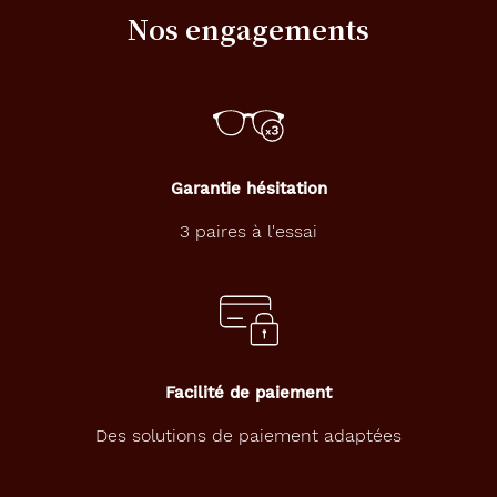
Nos engagements
56 mm
17 mm
Détails
techniques
Garantie hésitation
3 paires à l'essai
Genre
Homme
Forme
de
la
monture
Facilité de paiement
Rectangle
Des solutions de paiement adaptées
Couleur
de