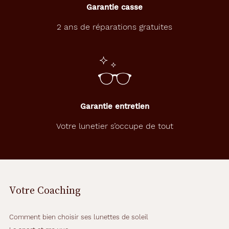
Matière
Garantie casse
2 ans de réparations gratuites
Métal
Fournisseur
Codir
Marque
Alternance
Garantie entretien
Votre lunetier s’occupe de tout
Votre Coaching
Comment bien choisir ses lunettes de soleil