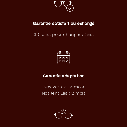
la
monture
401
Noir
Garantie satisfait ou échangé
Mat
30 jours pour changer d’avis
Polarisant
Non
Type
de
verres
compatibles
Garantie adaptation
Progressifs
Nos verres : 6 mois
Unifocaux
Nos lentilles : 2 mois
Type
de
montage
Cerclé