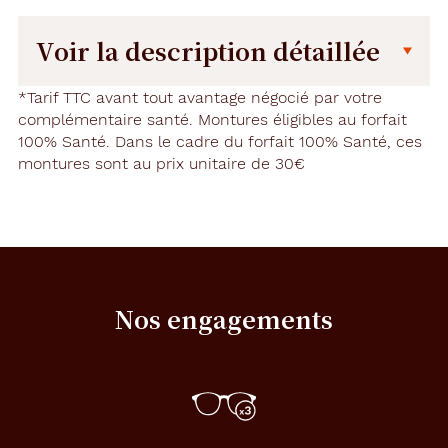
Voir la description détaillée
Description
Dimensions
*Tarif TTC avant tout avantage négocié par votre
détaillée
complémentaire santé. Montures éligibles au forfait
de
100% Santé. Dans le cadre du forfait 100% Santé, ces
la
montures sont au prix unitaire de 30€
monture
7.5 mm
130 mm
Nos engagements
47 mm
17 mm
Détails