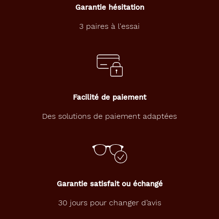
techniques
Garantie hésitation
3 paires à l'essai
Genre
Enfant
Forme
de
la
monture
Facilité de paiement
Rectangle
Des solutions de paiement adaptées
Couleur
de
la
monture
530
Bleu
Garantie satisfait ou échangé
Fonce
30 jours pour changer d’avis
Crist
Polarisant