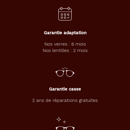
Non
Type
de
montage
Garantie adaptation
Cerclé
Nos verres : 6 mois
Nos lentilles : 2 mois
Matière
Plastique
Fournisseur
Codir
Garantie casse
Marque
2 ans de réparations gratuites
Alternance