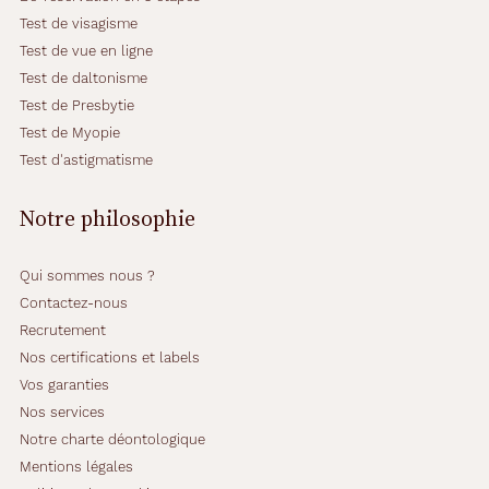
c
Test de visagisme
e
Test de vue en ligne
.
C
Test de daltonisme
e
Test de Presbytie
m
Test de Myopie
o
Test d'astigmatisme
d
è
l
Notre philosophie
e
s
o
Qui sommes nous ?
b
Contactez-nous
r
Recrutement
e
Nos certifications et labels
e
t
Vos garanties
p
Nos services
r
Notre charte déontologique
a
Mentions légales
t