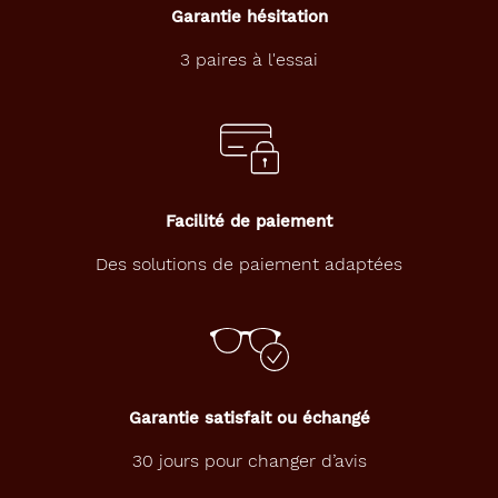
Garantie hésitation
g
u
3 paires à l'essai
l
a
i
r
e
n
o
i
Facilité de paiement
r
m
Des solutions de paiement adaptées
a
t
,
i
d
é
Garantie satisfait ou échangé
a
l
30 jours pour changer d’avis
e
p