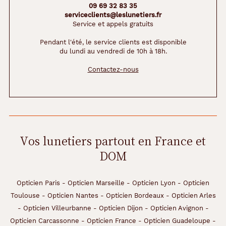
n
09 69 32 83 35
c
serviceclients@leslunetiers.fr
h
Service et appels gratuits
e
Pendant l'été, le service clients est disponible
s
du lundi au vendredi de 10h à 18h.
s
o
Contactez-nous
l
i
d
e
s
a
p
Vos lunetiers partout en France et
p
DOM
o
r
t
Opticien Paris
-
Opticien Marseille
-
Opticien Lyon
-
Opticien
e
n
Toulouse
-
Opticien Nantes
-
Opticien Bordeaux
-
Opticien Arles
t
-
Opticien Villeurbanne
-
Opticien Dijon
-
Opticien Avignon
-
u
Opticien Carcassonne
-
Opticien France
-
Opticien Guadeloupe
-