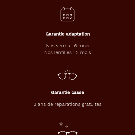
o
u
r
l
e
s
Garantie adaptation
h
o
Nos verres : 6 mois
m
Nos lentilles : 2 mois
m
e
s
à
l
a
Garantie casse
r
e
2 ans de réparations gratuites
c
h
e
r
c