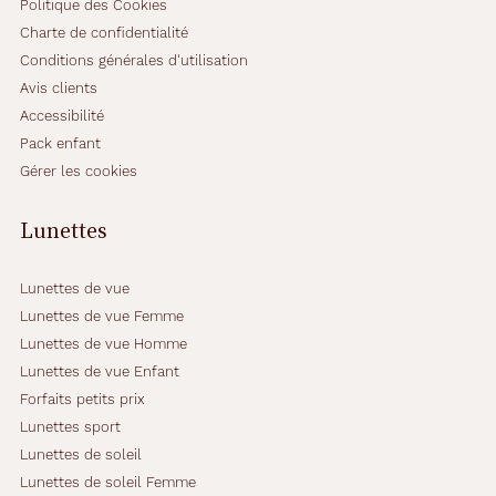
i
Politique des Cookies
q
Charte de confidentialité
u
Conditions générales d'utilisation
e
Avis clients
a
l
Accessibilité
l
Pack enfant
i
Gérer les cookies
e
c
Lunettes
o
n
f
Lunettes de vue
o
r
Lunettes de vue Femme
t
Lunettes de vue Homme
e
Lunettes de vue Enfant
t
Forfaits petits prix
s
t
Lunettes sport
y
Lunettes de soleil
l
Lunettes de soleil Femme
e