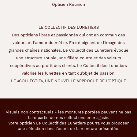
n
Opticien Réunion
e
t
o
u
LE COLLECTIF DES LUNETIERS
c
Des opticiens libres et passionnés qui ont en commun des
h
e
valeurs et l’amour du métier. En s’éloignant de l’image des
d
grandes chaînes nationales, Le Collectif des Lunetiers évoque
e
une structure souple, une filière courte et des valeurs
m
coopératives au profit des clients. Le Collectif des Lunetiers
o
d
valorise les lunettes en tant qu’objet de passion.
e
LE «COLLECTIF», UNE NOUVELLE APPROCHE DE L’OPTIQUE
r
n
i
t
é
Visuels non contractuels - les montures portées peuvent ne pas
,
faire partie de nos collections en magasin.
t
Votre opticien Le Collectif des Lunetiers pourra vous proposer
o
une sélection dans l'esprit de la monture présentée.
u