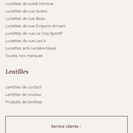
Lunettes de soleil Homme
.
L
Lunettes de vue Guess
e
Lunettes de vue Boss
c
Lunettes de vue Emporio Armani
e
Lunettes de vue Le Coq Sportif
r
c
Lunettes de vue Levi's
l
Lunettes anti-lumière bleue
a
Toutes nos marques
g
e
n
Lentilles
e
t
Lentilles de contact
e
t
Lentilles de couleur
l
Produits de lentilles
e
s
b
r
Service clients :
a