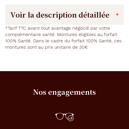
Voir la description détaillée
Description
Description
*Tarif TTC avant tout avantage négocié par votre
détaillée
complémentaire santé. Montures éligibles au forfait
100% Santé. Dans le cadre du forfait 100% Santé, ces
U
montures sont au prix unitaire de 30€
n
e
m
o
n
t
u
r
Nos engagements
e
r
e
c
t
a
n