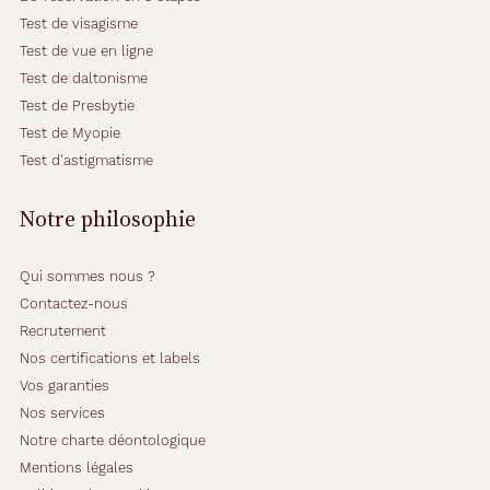
m
Test de visagisme
a
Test de vue en ligne
t
,
Test de daltonisme
a
Test de Presbytie
v
Test de Myopie
e
Test d'astigmatisme
c
u
n
Notre philosophie
i
n
s
Qui sommes nous ?
e
Contactez-nous
r
Recrutement
t
Nos certifications et labels
d
i
Vos garanties
s
Nos services
c
Notre charte déontologique
r
Mentions légales
e