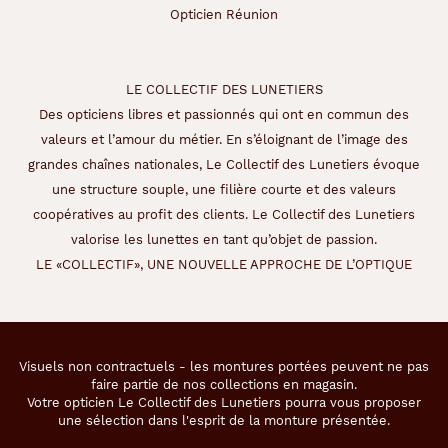
e
Opticien Réunion
à
l
a
f
LE COLLECTIF DES LUNETIERS
o
Des opticiens libres et passionnés qui ont en commun des
i
s
valeurs et l’amour du métier. En s’éloignant de l’image des
s
grandes chaînes nationales, Le Collectif des Lunetiers évoque
i
une structure souple, une filière courte et des valeurs
m
coopératives au profit des clients. Le Collectif des Lunetiers
p
l
valorise les lunettes en tant qu’objet de passion.
e
LE «COLLECTIF», UNE NOUVELLE APPROCHE DE L’OPTIQUE
e
t
é
l
é
Visuels non contractuels - les montures portées peuvent ne pas
g
faire partie de nos collections en magasin.
a
Votre opticien Le Collectif des Lunetiers pourra vous proposer
n
une sélection dans l'esprit de la monture présentée.
t