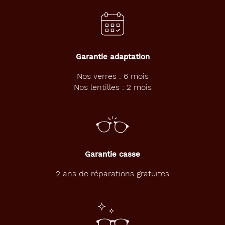
o
r
i
g
i
n
Garantie adaptation
a
l
Nos verres : 6 mois
i
Nos lentilles : 2 mois
t
é
.
M
o
n
Garantie casse
t
u
2 ans de réparations gratuites
r
e
r
e
c