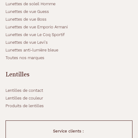
Lunettes de soleil Homme
r
v
Lunettes de vue Guess
e
Lunettes de vue Boss
r
Lunettes de vue Emporio Armani
t
Lunettes de vue Le Coq Sportif
c
r
Lunettes de vue Levi's
i
Lunettes anti-lumière bleue
s
Toutes nos marques
t
a
l
Lentilles
.
U
Lentilles de contact
n
e
Lentilles de couleur
t
Produits de lentilles
o
u
c
h
Service clients :
e