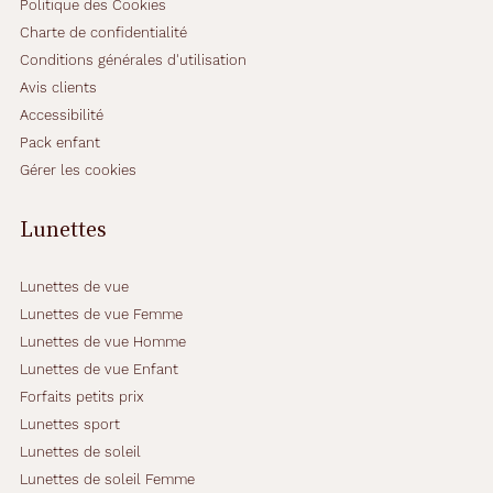
t
Politique des Cookies
s
Charte de confidentialité
u
Conditions générales d'utilisation
r
Avis clients
l
e
Accessibilité
t
Pack enfant
e
Gérer les cookies
n
o
Lunettes
n
e
t
Lunettes de vue
u
n
Lunettes de vue Femme
i
Lunettes de vue Homme
n
Lunettes de vue Enfant
t
Forfaits petits prix
é
r
Lunettes sport
i
Lunettes de soleil
e
Lunettes de soleil Femme
u