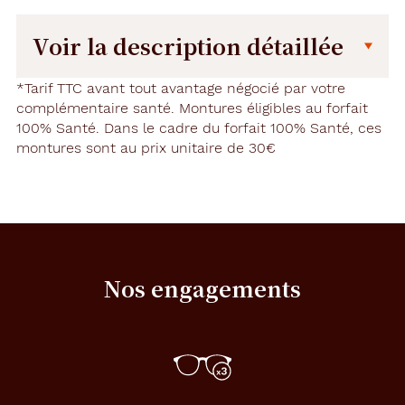
Voir la description détaillée
Description
Description
*Tarif TTC avant tout avantage négocié par votre
détaillée
complémentaire santé. Montures éligibles au forfait
100% Santé. Dans le cadre du forfait 100% Santé, ces
L
montures sont au prix unitaire de 30€
e
s
l
u
n
e
t
t
Nos engagements
e
s
A
l
t
e
r