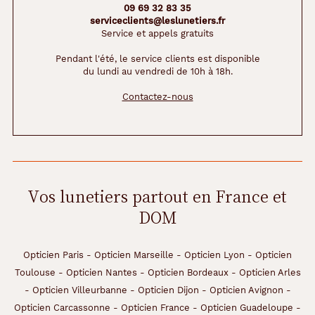
s
09 69 32 83 35
u
serviceclients@leslunetiers.fr
r
Service et appels gratuits
p
Pendant l'été, le service clients est disponible
r
du lundi au vendredi de 10h à 18h.
e
n
Contactez-nous
a
n
t
e
p
o
u
Vos lunetiers partout en France et
r
DOM
u
n
m
Opticien Paris
-
Opticien Marseille
-
Opticien Lyon
-
Opticien
o
d
Toulouse
-
Opticien Nantes
-
Opticien Bordeaux
-
Opticien Arles
è
-
Opticien Villeurbanne
-
Opticien Dijon
-
Opticien Avignon
-
l
Opticien Carcassonne
-
Opticien France
-
Opticien Guadeloupe
-