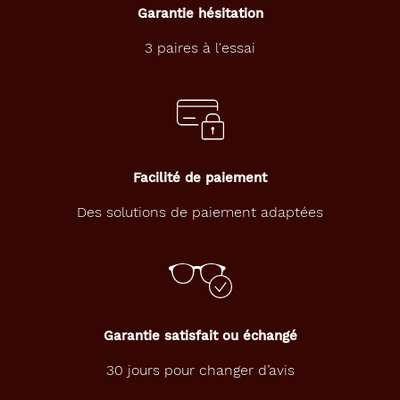
Garantie hésitation
n
a
3 paires à l'essai
n
c
e
a
l
l
i
e
Facilité de paiement
n
t
Des solutions de paiement adaptées
s
o
b
r
i
é
Garantie satisfait ou échangé
t
é
30 jours pour changer d’avis
e
t